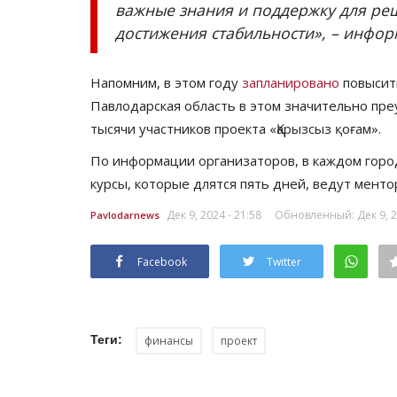
важные знания и поддержку для ре
достижения стабильности», – инфо
Напомним, в этом году
запланировано
повысит
Павлодарская область в этом значительно пре
тысячи участников проекта «Қарызсыз қоғам».
По информации организаторов, в каждом горо
курсы, которые длятся пять дней, ведут менто
Дек 9, 2024 - 21:58
Обновленный: Дек 9, 20
Pavlodarnews
Facebook
Twitter
Теги:
финансы
проект