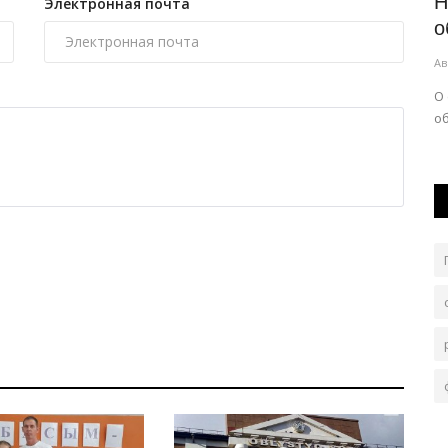
-мастер
Какой дресс-код посоветовали
Н
Электронная почта
павлодарцам к ретро-фестивалю...
о
Авг 6, 2026
0
125
Ав
р по
На территории «Ertis Promenade» усилят меры
О
безопасности.
о