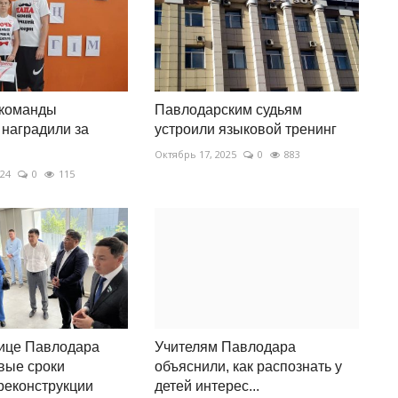
команды
Павлодарским судьям
наградили за
устроили языковой тренинг
Октябрь 17, 2025
0
883
024
0
115
нице Павлодара
Учителям Павлодара
вые сроки
объяснили, как распознать у
реконструкции
детей интерес...