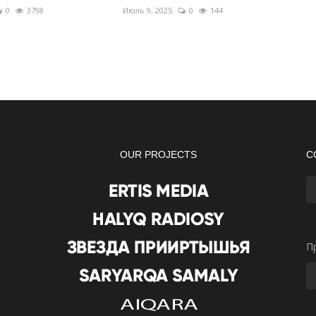
0
3798
Июль 9, 2025
0
144
OUR PROJECTS
С
П