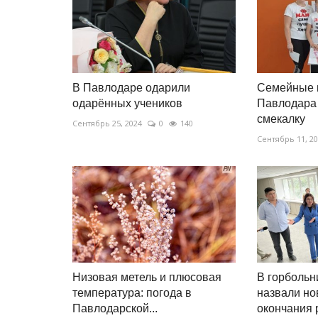
В Павлодаре одарили
Семейные 
одарённых учеников
Павлодара 
смекалку
Сентябрь 25, 2024
0
140
Сентябрь 11, 2
Низовая метель и плюсовая
В горболь
температура: погода в
назвали но
Павлодарской...
окончания 