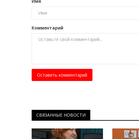
DALA INK: павлодарский тату
Имя
отправляется в тур по...
Февр 14, 2026
0
1471
Комментарий
Адиль Шаймурат готовит авторский тату-ту
девяти городам Казахстана и ближнего...
Оставить комментарий
СВЯЗАННЫЕ НОВОСТИ