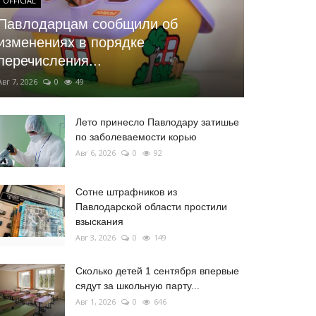
OFFICIAL
Павлодарцам сообщили об
изменениях в порядке
перечисления...
Авг 7, 2026
0
49
Лето принесло Павлодару затишье
по заболеваемости корью
Авг 6, 2026
0
92
Сотне штрафников из
Павлодарской области простили
взыскания
Авг 3, 2026
0
149
Сколько детей 1 сентября впервые
сядут за школьную парту...
Авг 1, 2026
0
646