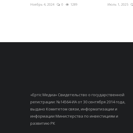
Ноябрь 4, 2024
0
1289
Июль 1, 2025
«Ертiс Медиа» Свидетельство о государственной
регистрации: №14564-ИА от 30 сентября 2014 года,
выдано Комитетом связи, информатизации и
информации Министерства по инвестициям и
развитию РК