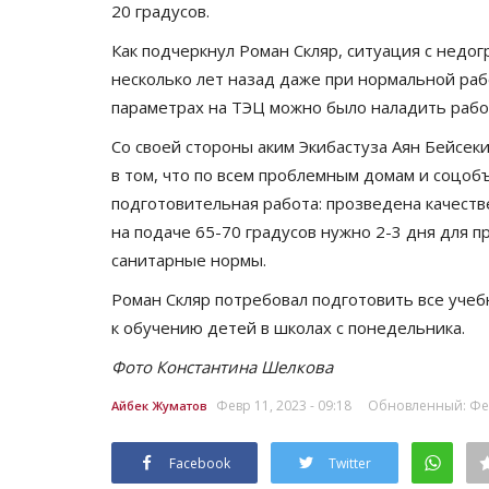
20 градусов.
Как подчеркнул Роман Скляр, ситуация с недог
несколько лет назад даже при нормальной раб
параметрах на ТЭЦ можно было наладить рабо
Со своей стороны аким Экибастуза Аян Бейсек
в том, что по всем проблемным домам и соцо
подготовительная работа: прозведена качеств
на подаче 65-70 градусов нужно 2-3 дня для 
санитарные нормы.
Роман Скляр потребовал подготовить все уче
к обучению детей в школах с понедельника.
Фото Константина Шелкова
Февр 11, 2023 - 09:18
Обновленный: Февр
Айбек Жуматов
Facebook
Twitter