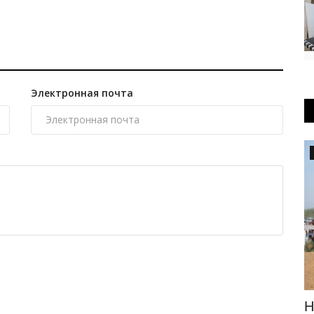
Электронная почта
Хоккей
тов
Павлодарцы увидят хоккей раньше
Н