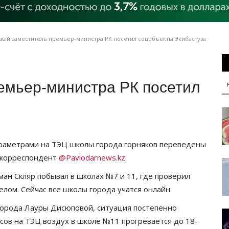
ый заместитель премьер-министра РК посетил соцобъекты Экибастуза
емьер-министра РК посетил
раметрами на ТЭЦ школы города горняков переведены
 корреспондент
@Pavlodarnews.kz
.
ан Скляр побывал в школах №7 и 11, где проверил
елом. Сейчас все школы города учатся онлайн.
города Лауры Дисюповой, ситуация постепенно
усов на ТЭЦ воздух в школе №11 прогревается до 18-