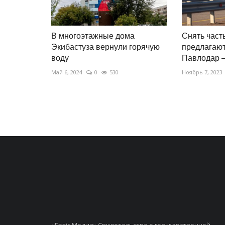
В многоэтажные дома
Снять част
Экибастуза вернули горячую
предлагают
воду
Павлодар –.
Май 6, 2024
0
530
Ноябрь 7, 2023