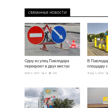
Июнь 7, 2025
0
6176
СВЯЗАННЫЕ НОВОСТИ
Корреспондент побывал в Семее – еще одн
на берегах Иртыша.
Одну из улиц Павлодара
В Павлодар
перекроют в двух местах
площадку с
Май 3, 2023
0
520
Февр 5, 2026