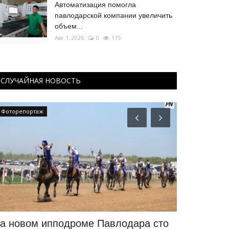
Автоматизация помогла
павлодарской компании увеличить
объем...
Авг 1, 2026
0
175
СЛУЧАЙНАЯ НОВОСТЬ
Фоторепортаж
Предания степ
а новом ипподроме Павлодара сто
Павлодарс