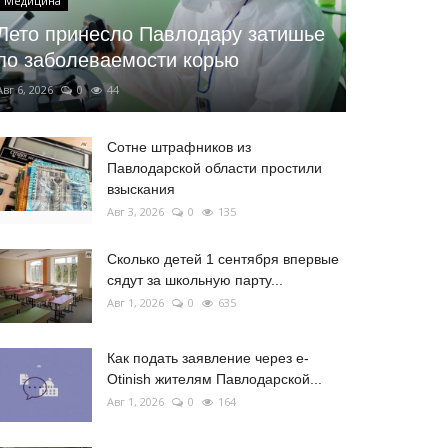
Медицина
Лето принесло Павлодару затишье
по заболеваемости корью
Авг 6, 2026
0
44
Сотне штрафников из
Павлодарской области простили
взыскания
Авг 3, 2026
0
135
Сколько детей 1 сентября впервые
сядут за школьную парту...
Авг 1, 2026
0
635
Как подать заявление через e-
Otinish жителям Павлодарской...
Авг 1, 2026
0
164