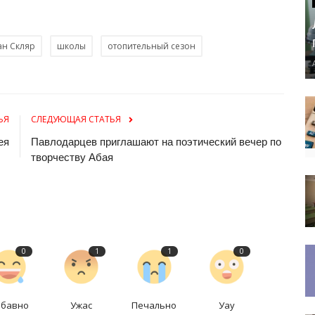
ан Скляр
школы
отопительный сезон
ЬЯ
СЛЕДУЮЩАЯ СТАТЬЯ
ея
Павлодарцев приглашают на поэтический вечер по
творчеству Абая
0
1
1
0
абавно
Ужас
Печально
Уау