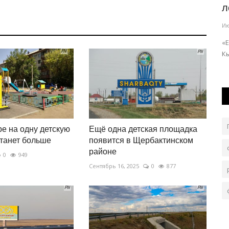
старта сезона
л
Июль 30, 2026
0
139
Ию
ом городе
Команда готовится к розыгрышу Кубка Казахстана с
«E
новым тренерским штабом.
К
е на одну детскую
Ещё одна детская площадка
танет больше
появится в Щербактинском
районе
0
949
Сентябрь 16, 2025
0
877