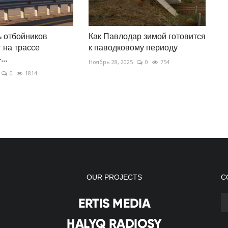
ь отбойников
Как Павлодар зимой готовится
 на трассе
к паводковому периоду
..
Ноябрь 28, 2025
0
754
0
1814
OUR PROJECTS
С