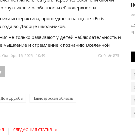
области простили взыскания
н
о спутников и особенности её поверхности.
Авг 3, 2026
0
130
Ию
ники интерактива, прошедшего на сцене «Ertis
В стране вступил в действие закон «Об амнистии» в
До
 года во Дворце школьников.
связи с принятием новой Конституции.
п
ния не только развивают у детей наблюдательность и
ое мышление и стремление к познанию Вселенной.
Октябрь 16, 2025 - 10:49
0
875
Дом дружбы
Павлодарская область
ЬЯ
СЛЕДУЮЩАЯ СТАТЬЯ