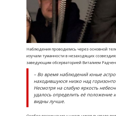
Наблюдения проводились через основной теле
изучали туманности в незаходящих созвездиях
Павлодарские истории
заведующим обсерваторией Виталием Радчен
– Во время наблюдений юные астро
находившуюся низко над горизонтом
Несмотря на слабую яркость небесно
удалось определить её положение и
видны лучше.
Павлодарские истории: новос
Особое восхищение у школьников вызвало появ