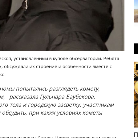
скоп, установленный в куполе обсерватории. Ребята
, обсуждали их строение и особенности вместе с
Экономика
ко.
номы попытались разглядеть комету,
, –рассказала Гульнара Баубекова. –
го тела и городскую засветку, участникам
 обсудить, при каких условиях кометы
ти
Сотне штрафников из Павлодарской
П
ление планеты Сатурн. Через телескоп они смогли