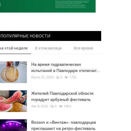
ПОПУЛЯРНЫЕ НОВОСТИ
на этой неделе
В этом месяце
Все время
На время гидравлических
испытаний в Павлодаре отключат...
Июль 31, 2026
0
1730
Жителей Павлодарской области
порадует арбузный фестиваль
Авг 4, 2026
0
1606
Bosson и «Винтаж»: павлодарцев
приглашают на ретро-фестиваль