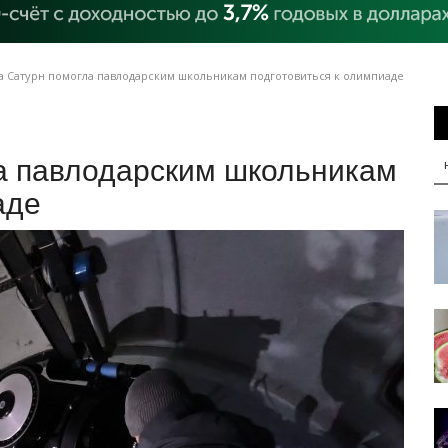
 Сатурн помогла павлодарским школьникам подготовиться к олимпиаде
а павлодарским школьникам
аде