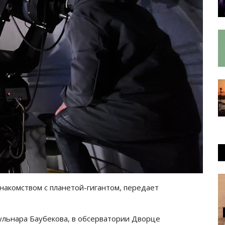
накомством с планетой-гигантом, передает
Гульнара Баубекова, в обсерватории Дворце