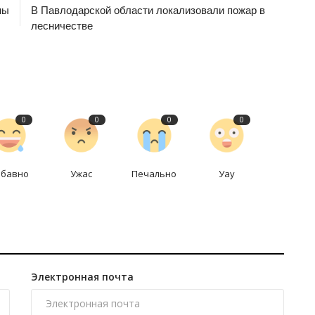
ны
В Павлодарской области локализовали пожар в
лесничестве
0
0
0
0
абавно
Ужас
Печально
Уау
Электронная почта