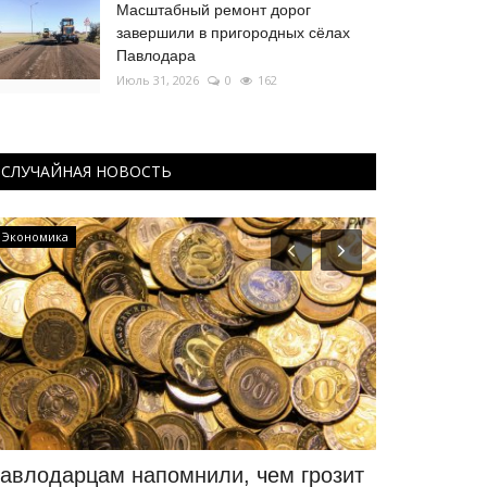
Масштабный ремонт дорог
завершили в пригородных сёлах
Павлодара
Июль 31, 2026
0
162
СЛУЧАЙНАЯ НОВОСТЬ
Экономика
Экология
авлодарцам напомнили, чем грозит
Ещё два п