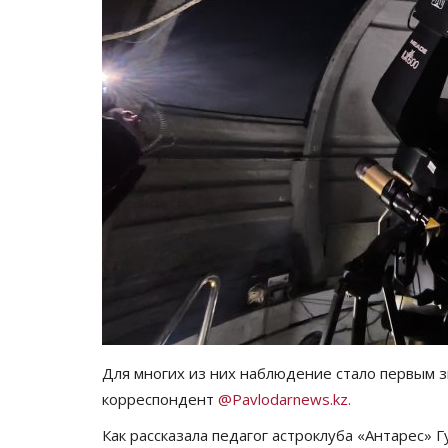
Для многих из них наблюдение стало первым з
корреспондент
@Pavlodarnews.kz.
Как рассказала педагог астроклуба «Антарес» 