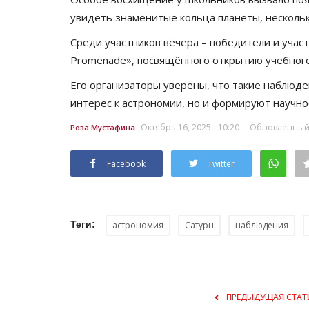
вековой давности
увидеть знаменитые кольца планеты, нескольк
Июнь 26, 2026
0
1152
Среди участников вечера – победители и участ
О чем писали журналисты начала XX века.
Promenadе», посвящённого открытию учебного
Его организаторы уверены, что такие наблюде
интерес к астрономии, но и формируют научн
Октябрь 16, 2025 - 10:20
Обновленный: 
Роза Мустафина
Facebook
Twitter
Теги:
астрономия
Сатурн
наблюдения
ПРЕДЫДУЩАЯ СТАТ