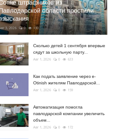
Сотне штрафников из
Павлодарской области простили
взыскания
Авг 3, 2026
0
130
Сколько детей 1 сентября впервые
сядут за школьную парту...
Авг 1, 2026
0
633
Как подать заявление через e-
Otinish жителям Павлодарской...
Авг 1, 2026
0
159
Автоматизация помогла
павлодарской компании увеличить
объем...
Авг 1, 2026
0
172