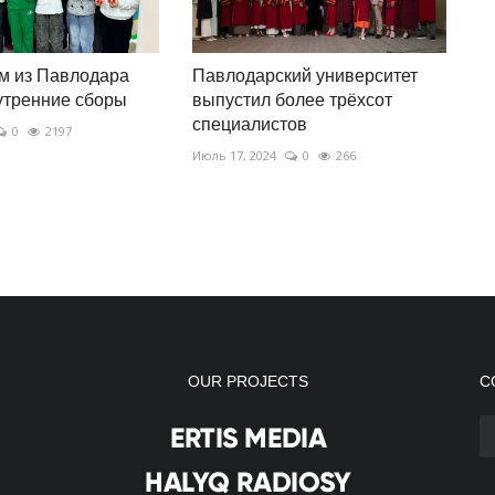
м из Павлодара
Павлодарский университет
утренние сборы
выпустил более трёхсот
специалистов
0
2197
Июль 17, 2024
0
266
OUR PROJECTS
С