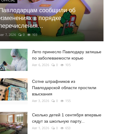
OFFICIAL
Павлодарцам сообщили об
изменениях в порядке
перечисления...
Авг 7, 2026
0
103
Лето принесло Павлодару затишье
по заболеваемости корью
Авг 6, 2026
0
105
Сотне штрафников из
Павлодарской области простили
взыскания
Авг 3, 2026
0
155
Сколько детей 1 сентября впервые
сядут за школьную парту...
Авг 1, 2026
0
653