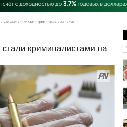
стузе школьники стали криминалистами на час
и стали криминалистами на