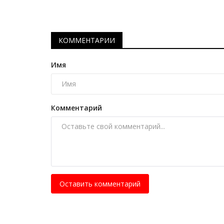
Итоги 2025 года: самое важно
Дек 31, 2025
0
578
Подборка самых значимых по мнению журн
КОММЕНТАРИИ
Рavlodarnews.kz событий года.
Имя
Комментарий
Оставить комментарий