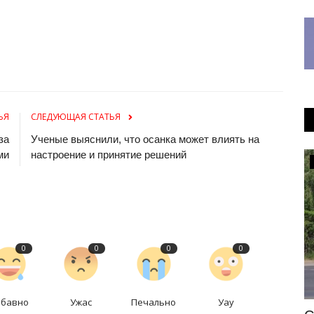
ЬЯ
СЛЕДУЮЩАЯ СТАТЬЯ
за
Ученые выяснили, что осанка может влиять на
ми
настроение и принятие решений
Экономика
0
0
0
0
абавно
Ужас
Печально
Уау