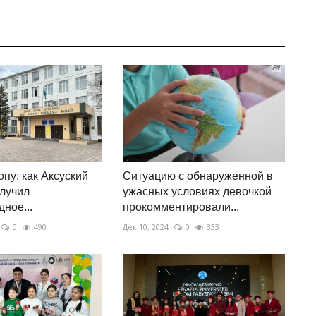
пу: как Аксуский
Ситуацию с обнаруженной в
лучил
ужасных условиях девочкой
ное...
прокомментировали...
0
490
Дек 10, 2024
0
333