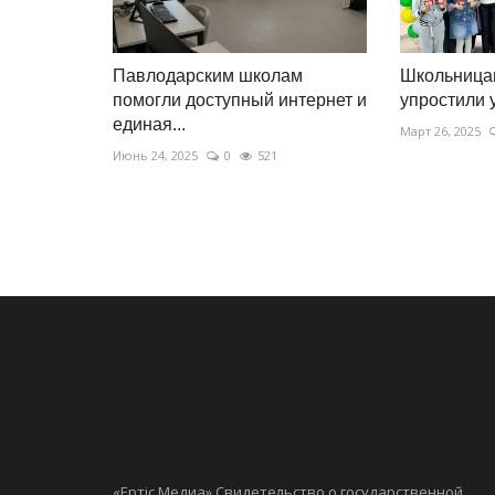
Павлодарским школам
Школьница
помогли доступный интернет и
упростили 
единая...
Март 26, 2025
Июнь 24, 2025
0
521
«Ертiс Медиа» Свидетельство о государственной