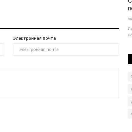
е
Скоростной интернет дошёл ещё до
С
нескольких сёл Щербактинского...
п
Авг 4, 2026
0
156
Ав
алистов
Смотреть фильмы онлайн, учиться или работать
И
дистанционно без долгих загрузок местные...
н
Электронная почта