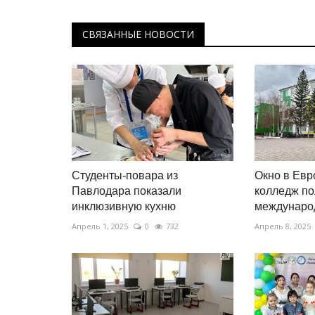
СВЯЗАННЫЕ НОВОСТИ
Студенты-повара из
Окно в Евро
Павлодара показали
колледж по
инклюзивную кухню
международ
Апрель 1, 2025
0
732
Апрель 8, 2025