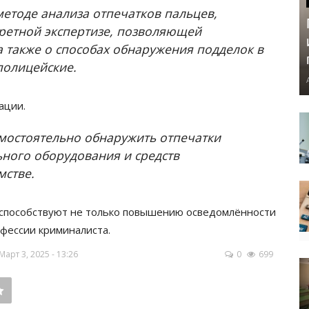
методе анализа отпечатков пальцев,
третной экспертизе, позволяющей
а также о способах обнаружения подделок в
полицейские.
ации.
мостоятельно обнаружить отпечатки
ного оборудования и средств
мстве.
 способствуют не только повышению осведомлённости
офессии криминалиста.
рт 3, 2025 - 13:26
0
699