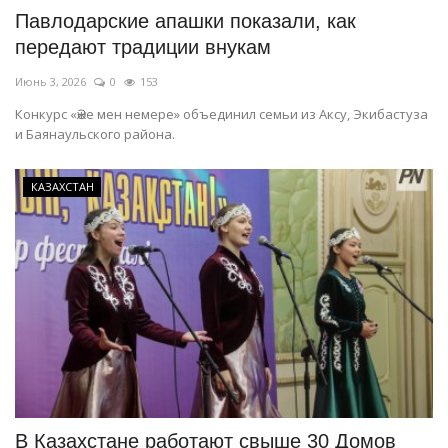
Павлодарские апашки показали, как
передают традиции внукам
Июнь 3, 2026
0
153
Конкурс «Әже мен немере» объединил семьи из Аксу, Экибастуза
и Баянаульского района.
КАЗАХСТАН
В Казахстане работают свыше 30 Домов