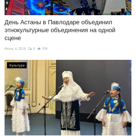
СПОРТ
День Астаны в Павлодаре объединил
Чек-лист
этнокультурные объединения на одной
сцене
РАЗВЛЕЧЕНИЯ
Июль 6, 2026
0
339
OFFICIAL
Культура
Курултай
Язык
Қазақша
Русский