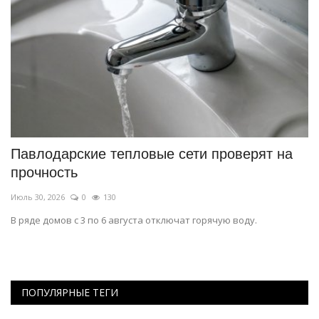
В Павлодарской области ликвидировали
П
почти сотню свалок
п
Июль 28, 2026
0
144
Ию
Оштрафованы девять нарушителей.
Из
ис
ПОПУЛЯРНЫЕ ТЕГИ