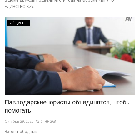
В Доме дружбы подвели итоги года на форуме «БІРЛІК-
ЕДИНСТВО.KZ».
Общество
Павлодарские юристы объединятся, чтобы
помогать
Октябрь 29, 2025
0
268
Вход свободный.