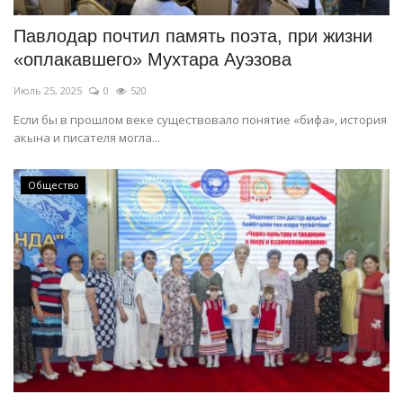
Павлодар почтил память поэта, при жизни
«оплакавшего» Мухтара Ауэзова
Июль 25, 2025
0
520
Если бы в прошлом веке существовало понятие «бифа», история
акына и писателя могла...
Общество