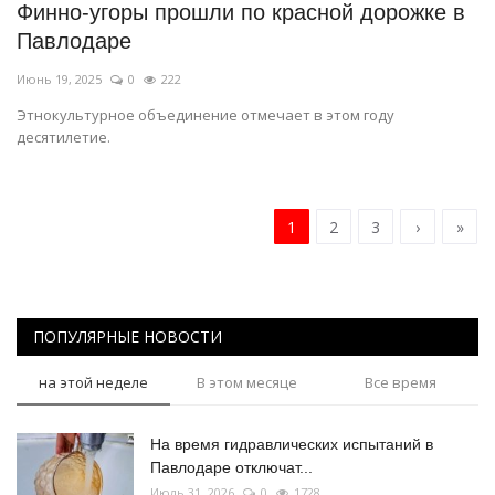
Финно-угоры прошли по красной дорожке в
Павлодаре
Июнь 19, 2025
0
222
Этнокультурное объединение отмечает в этом году
десятилетие.
1
2
3
›
»
ПОПУЛЯРНЫЕ НОВОСТИ
на этой неделе
В этом месяце
Все время
На время гидравлических испытаний в
Павлодаре отключат...
Июль 31, 2026
0
1728