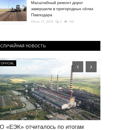
Масштабный ремонт дорог
завершили в пригородных сёлах
Павлодара
Июль 31, 2026
0
162
СЛУЧАЙНАЯ НОВОСТЬ
OFFICIAL
РАЗВЛЕЧЕНИЯ
О «ЕЭК» отчиталось по итогам
Павлодарц