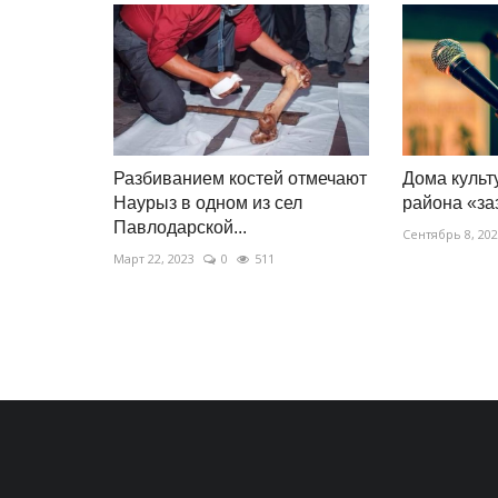
Разбиванием костей отмечают
Дома культ
Наурыз в одном из сел
района «за
Павлодарской...
Сентябрь 8, 20
Март 22, 2023
0
511