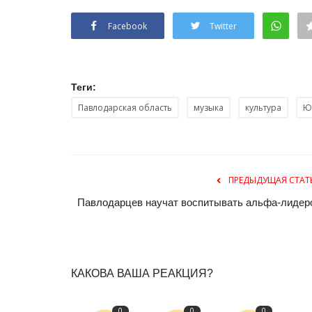
Facebook
Twitter
Теги:
Павлодарская область
музыка
культура
Ю
СПЕЦПРОЕКТЫ
ПРЕДЫДУЩАЯ СТАТ
Павлодарцев научат воспитывать альфа-лидер
КАКОВА ВАША РЕАКЦИЯ?
Астана. Монолог живого город
0
0
0