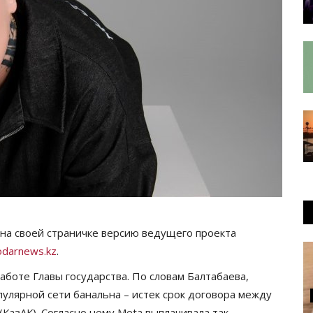
а своей страничке версию ведущего проекта
darnews.kz
.
аботе Главы государства. По словам Балтабаева,
пулярной сети банальна – истек срок договора между
КазАК). Согласно нему Meta выплачивала так