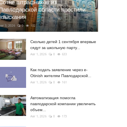
Сотне штрафников из
Павлодарской области простили
взыскания
Авг 3, 2026
0
132
Сколько детей 1 сентября впервые
сядут за школьную парту...
Авг 1, 2026
0
633
Как подать заявление через e-
Otinish жителям Павлодарской...
Авг 1, 2026
0
161
Автоматизация помогла
павлодарской компании увеличить
объем...
Авг 1, 2026
0
173