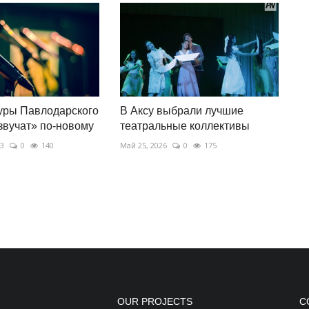
уры Павлодарского
В Аксу выбрали лучшие
звучат» по-новому
театральные коллективы
23
0
140
Май 25, 2026
0
175
OUR PROJECTS
С