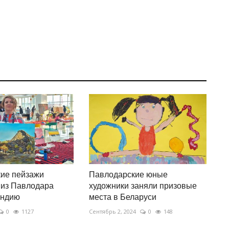
ие пейзажи
Павлодарские юные
 из Павлодара
художники заняли призовые
Индию
места в Беларуси
0
1127
Сентябрь 2, 2024
0
148