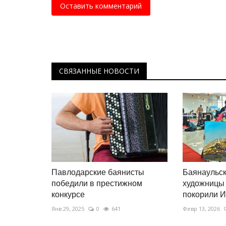
Оставить комментарий
СВЯЗАННЫЕ НОВОСТИ
Павлодарские баянисты
Баянаульск
победили в престижном
художницы
конкурсе
покорили 
Янв 29, 2025
0
641
Февр 13, 2026