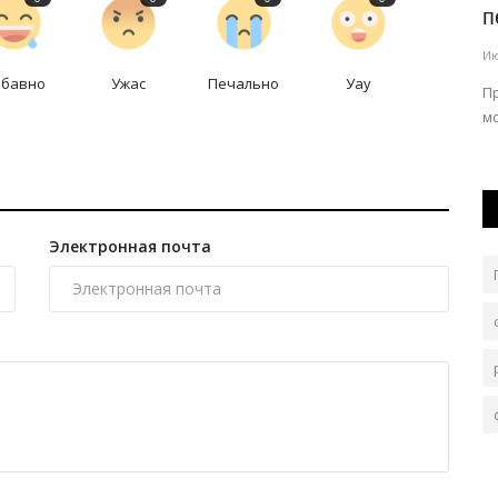
локализовали пожар в лесничестве
п
Авг 5, 2026
0
77
Ию
о бы она
абавно
Ужас
Печально
Уау
В тушении задействовали два вертолета.
П
мо
Электронная почта