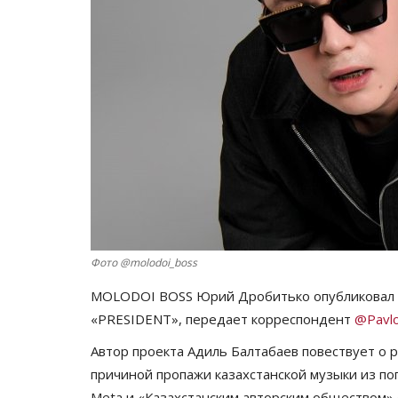
Фото @molodoi_boss
MOLODOI BOSS Юрий Дробитько опубликовал н
«PRESIDENT», передает корреспондент
@Pavlo
Автор проекта Адиль Балтабаев повествует о р
причиной пропажи казахстанской музыки из по
Meta и «Казахстанским авторским обществом» (