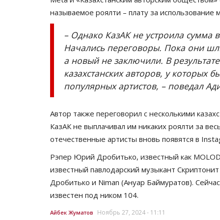
называемое роялти – плату за использование 
– Однако КазАК не устроила сумма в
Начались переговоры. Пока они шли
а новый не заключили. В результате
казахстанских авторов, у которых б
популярных артистов, – поведал Ад
Автор также переговорил с несколькими казахс
КазАК не выплачивал им никаких роялти за вес
отечественные артисты вновь появятся в Insta
Рэпер Юрий Дробитько, известный как MOLODO
известный павлодарский музыкант Скриптонит 
Дробитько и Niman (Ануар Баймуратов). Сейча
известен под ником 104.
Ноябрь 27, 2024 - 11:11
Айбек Жуматов