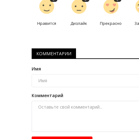
Июль 6, 2025
0
940
Если бы столица была живым человеком, чт
Нравится
Дизлайк
Прекрасно
З
сказала о себе в свой день рождения.
КОММЕНТАРИИ
Имя
Комментарий