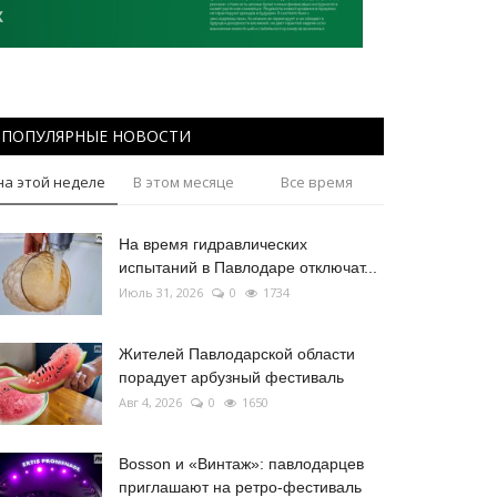
ПОПУЛЯРНЫЕ НОВОСТИ
на этой неделе
В этом месяце
Все время
На время гидравлических
испытаний в Павлодаре отключат...
Июль 31, 2026
0
1734
Жителей Павлодарской области
порадует арбузный фестиваль
Авг 4, 2026
0
1650
Bosson и «Винтаж»: павлодарцев
приглашают на ретро-фестиваль