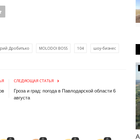
рий Дробитько
MOLODOI BOSS
104
шоу-бизнес
Происшествия
ЬЯ
СЛЕДУЮЩАЯ СТАТЬЯ
ов
Гроза и град: погода в Павлодарской области 6
августа
а
В Павлодарской области
А
0
0
0
0