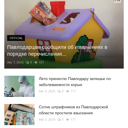
OFFICIAL
Павлодарцам сообщили об изменениях в
порядке перечисления...
Авг 7, 2026
0
131
Лето принесло Павлодару затишье по
заболеваемости корью
Авг 6, 2026
0
117
Сотне штрафников из Павлодарской
области простили взыскания
Авг 3, 2026
0
171