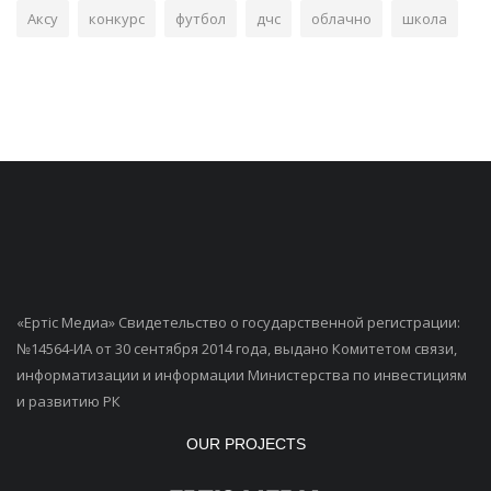
Аксу
конкурс
футбол
дчс
облачно
школа
«Ертiс Медиа» Свидетельство о государственной регистрации:
№14564-ИА от 30 сентября 2014 года, выдано Комитетом связи,
информатизации и информации Министерства по инвестициям
и развитию РК
OUR PROJECTS