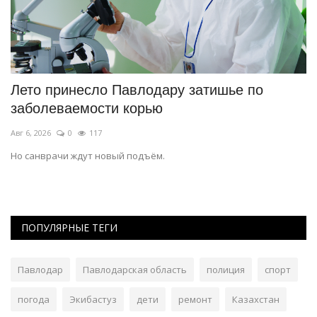
т
Лето принесло Павлодару затишье по
В
заболеваемости корью
п
Авг 6, 2026
0
117
Ав
Но санврачи ждут новый подъём.
Ин
не
ПОПУЛЯРНЫЕ ТЕГИ
Павлодар
Павлодарская область
полиция
спорт
погода
Экибастуз
дети
ремонт
Казахстан