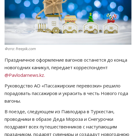
СПОРТ
Чек-лист
РАЗВЛЕЧЕНИЯ
Фото: freepik.com
OFFICIAL
Праздничное оформление вагонов останется до конца
новогодних каникул, передает корреспондент
Курултай
@Pavlodarnews.kz.
Руководство АО «Пассажирские перевозки» решило
Язык
порадовать пассажиров и украсить в честь Нового года
Қазақша
Русский
вагоны.
В поезде, следующем из Павлодара в Туркестан,
проводники в образе Деда Мороза и Снегурочки
поздравят всех путешественников с наступающим
праздником, подарят сувениры и создадут новогоднюю