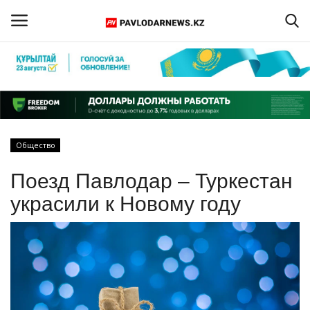
Войти
Регистрация
Главная
Общество
Обратная связь
Поезд Павлодар – Туркестан
ПАВЛОДАРСКАЯ ОБЛАСТЬ
украсили к Новому году
КАЗАХСТАН
МИР
СПЕЦПРОЕКТЫ