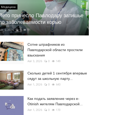
Медицина
Лето принесло Павлодару затишье
по заболеваемости корью
Авг 6, 2026
0
91
Сотне штрафников из
Павлодарской области простили
взыскания
Авг 3, 2026
0
149
Сколько детей 1 сентября впервые
сядут за школьную парту...
Авг 1, 2026
0
643
Как подать заявление через e-
Otinish жителям Павлодарской...
Авг 1, 2026
0
170