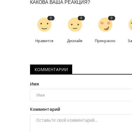
КАКОВА ВАША РЕАКЦИЯ?
Секреты профессии: автомеха
Ноябрь 22, 2025
0
3729
0
0
0
Кто знает, что такое надёжный ремонт все
узлов автомобиля от А до Я.
Нравится
Дизлайк
Прекрасно
З
КОММЕНТАРИИ
Имя
Комментарий