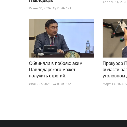
Павлодара
Апрель 14, 2026
Июнь 10, 2026
0
121
Обвиняли в побоях: аким
Прокурор 
Павлодарского может
области ра
получить строгий...
уголовном д
Июль 27, 2023
0
332
Март 13, 2024