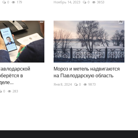
0
179
Ноябрь 14, 2023
0
3853
Павлодарской
Мороз и метель надвигаются
зберётся в
на Павлодарскую область
еле...
Янв 8, 2024
0
9873
0
283