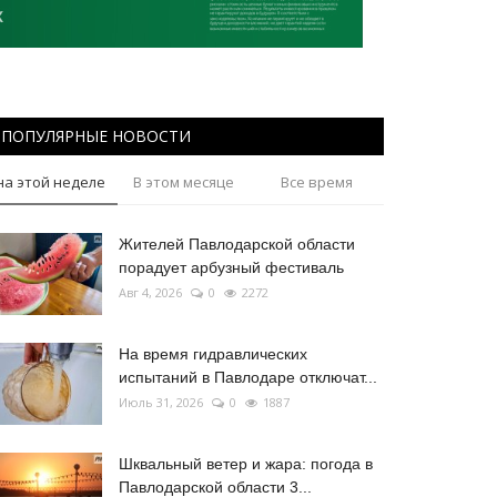
ПОПУЛЯРНЫЕ НОВОСТИ
на этой неделе
В этом месяце
Все время
Жителей Павлодарской области
порадует арбузный фестиваль
Авг 4, 2026
0
2272
На время гидравлических
испытаний в Павлодаре отключат...
Июль 31, 2026
0
1887
Шквальный ветер и жара: погода в
Павлодарской области 3...