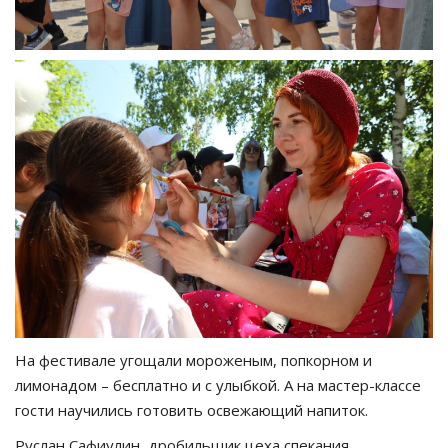
На фестивале угощали мороженым, попкорном и
лимонадом – бесплатно и с улыбкой. А на мастер-классе
гости научились готовить освежающий напиток.
Руслан Сафиулин, дробильщик цеха спекания