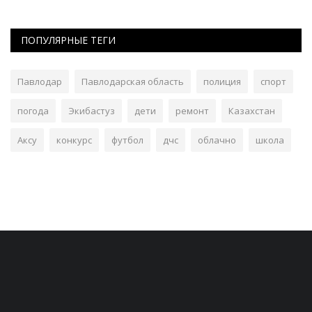
ПОПУЛЯРНЫЕ ТЕГИ
Павлодар
Павлодарская область
полиция
спорт
погода
Экибастуз
дети
ремонт
Казахстан
Аксу
конкурс
футбол
дчс
облачно
школа