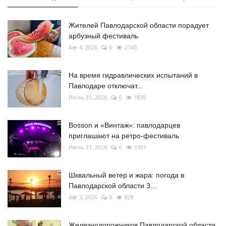
Жителей Павлодарской области порадует
арбузный фестиваль
Авг 4, 2026
0
2145
На время гидравлических испытаний в
Павлодаре отключат...
Июль 31, 2026
0
1839
Bosson и «Винтаж»: павлодарцев
приглашают на ретро-фестиваль
Июль 31, 2026
0
1591
Шквальный ветер и жара: погода в
Павлодарской области 3...
Авг 3, 2026
0
829
Железнодорожников Павлодарской области