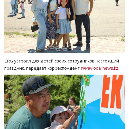
СПОРТ
Чек-лист
РАЗВЛЕЧЕНИЯ
OFFICIAL
ERG устроил для детей своих сотрудников настоящий
праздник, передает корреспондент
@Pavlodarnews.kz
.
Курултай
Язык
Қазақша
Русский