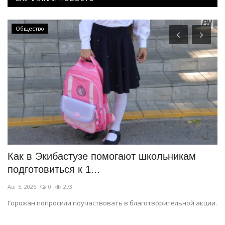
КАЗАХСТАН
школьникам
Токаев открыл международный т
«Игры будущего – 2026»
Июль 29, 2026
0
117
отворительной акции.
В соревнованиях поучаствуют более 800 спортс
стран.