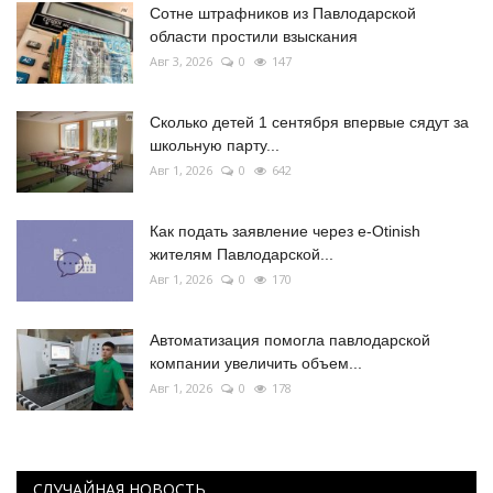
Сотне штрафников из Павлодарской
области простили взыскания
Авг 3, 2026
0
147
Сколько детей 1 сентября впервые сядут за
школьную парту...
Авг 1, 2026
0
642
Как подать заявление через e-Otinish
жителям Павлодарской...
Авг 1, 2026
0
170
Автоматизация помогла павлодарской
компании увеличить объем...
Авг 1, 2026
0
178
СЛУЧАЙНАЯ НОВОСТЬ