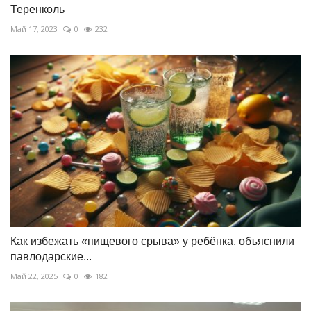
Теренколь
Май 17, 2023
0
232
Как избежать «пищевого срыва» у ребёнка, объяснили
павлодарские...
Май 22, 2025
0
182