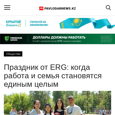
Войти
Регистрация
Главная
Общество
Обратная связь
Праздник от ERG: когда
ПАВЛОДАРСКАЯ ОБЛАСТЬ
работа и семья становятся
единым целым
КАЗАХСТАН
МИР
СПЕЦПРОЕКТЫ