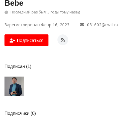
Bebe
СПОРТ
Последний раз был: 3 годы тому назад
Зарегистрирован Февр 16, 2023
031602@mail.ru
Чек-лист
Подписаться
РАЗВЛЕЧЕНИЯ
OFFICIAL
Подписан (1)
Курултай
Язык
Қазақша
Русский
Подписчики (0)