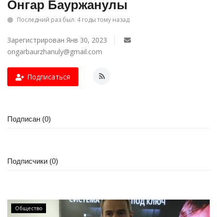
Онгар Бауржанулы
СПОРТ
Последний раз был: 4 годы тому назад
Зарегистрирован Янв 30, 2023
Чек-лист
ongarbaurzhanuly@gmail.com
РАЗВЛЕЧЕНИЯ
Подписаться
OFFICIAL
Курултай
Подписан (0)
Язык
Қазақша
Русский
Подписчики (0)
Общество