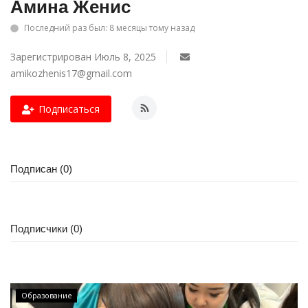
Амина Женис
СПОРТ
Последний раз был: 8 месяцы тому назад
Зарегистрирован Июль 8, 2025
Чек-лист
amikozhenis17@gmail.com
РАЗВЛЕЧЕНИЯ
Подписаться
OFFICIAL
Курултай
Подписан (0)
Язык
Қазақша
Русский
Подписчики (0)
Образование