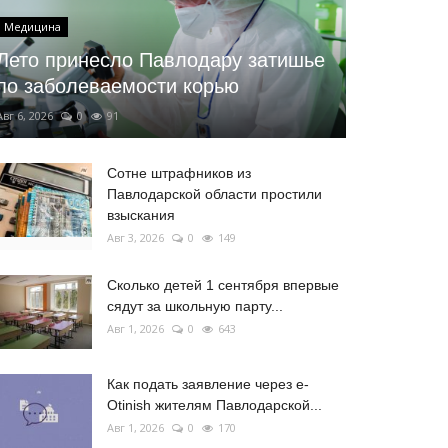
Медицина
Лето принесло Павлодару затишье
по заболеваемости корью
Авг 6, 2026
0
91
Сотне штрафников из
Павлодарской области простили
взыскания
Авг 3, 2026
0
149
Сколько детей 1 сентября впервые
сядут за школьную парту...
Авг 1, 2026
0
643
Как подать заявление через e-
Otinish жителям Павлодарской...
Авг 1, 2026
0
170