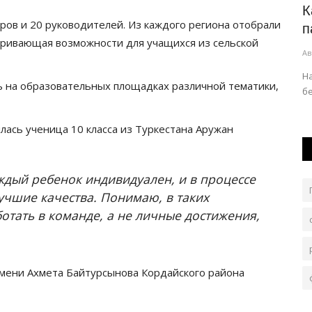
дили
Какой дресс-код посоветовали
П
ров и 20 руководителей. Из каждого региона отобрали
павлодарцам к ретро-фестивалю...
п
атривающая возможности для учащихся из сельской
Авг 6, 2026
0
122
Ав
кружковую
На территории «Ertis Promenade» усилят меры
Во
ь на образовательных площадках различной тематики,
безопасности.
ась ученица 10 класса из Туркестана Аружан
аждый ребенок индивидуален, и в процессе
учшие качества. Понимаю, в таких
отать в команде, а не личные достижения,
имени Ахмета Байтурсынова Кордайского района