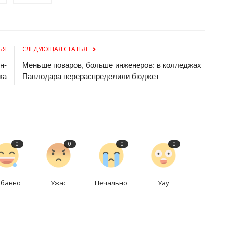
ЬЯ
СЛЕДУЮЩАЯ СТАТЬЯ
н-
Меньше поваров, больше инженеров: в колледжах
ка
Павлодара перераспределили бюджет
0
0
0
0
абавно
Ужас
Печально
Уау