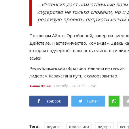
– Интенсив даёт нам отличные воз
лидерство не только словами, но и 
реализую проекты патриотической н
По словам Айжан Оразбаевой, завершит мероп
Действие, Наставничество, Команда». Здесь к
которая подчеркнёт важность единства и лиде
асыки.
Республиканский образовательный интенсив 
лидерам Казахстана путь к саморазвитию.
Сентябрь 24, 2025 - 13:41
Амина Женис
Facebook
Twitter
Теги:
педагог
школьники
лидеры
цент