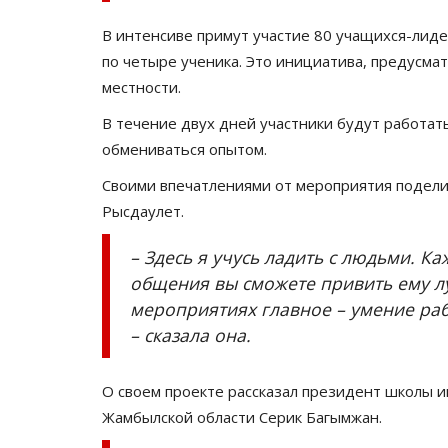
атистка успешно
В Павлодарской области обсу
В интенсиве примут участие 80 учащихся-лиде
ижном...
готовность школ к новому...
по четыре ученика. Это инициатива, предусм
Авг 6, 2026
0
113
местности.
о победила
В Железинском районе готовы расширить 
В течение двух дней участники будут работат
на.
работу.
обмениваться опытом.
Своими впечатлениями от мероприятия поделил
Рысдаулет.
– Здесь я учусь ладить с людьми. К
общения вы сможете привить ему л
мероприятиях главное – умение раб
– сказала она.
О своем проекте рассказал президент школы 
Жамбылской области Серик Багымжан.