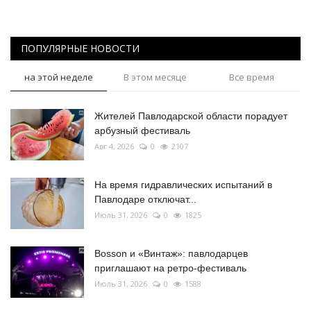
ПОПУЛЯРНЫЕ НОВОСТИ
на этой неделе
В этом месяце
Все время
Жителей Павлодарской области порадует
арбузный фестиваль
Авг 4, 2026
0
2107
На время гидравлических испытаний в
Павлодаре отключат...
Июль 31, 2026
0
1825
Bosson и «Винтаж»: павлодарцев
приглашают на ретро-фестиваль
Июль 31, 2026
0
1588