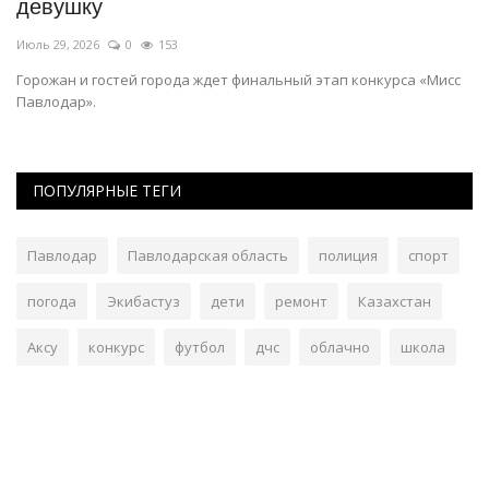
девушку
с
Июль 29, 2026
0
153
Ию
Горожан и гостей города ждет финальный этап конкурса «Мисс
Му
Павлодар».
ПОПУЛЯРНЫЕ ТЕГИ
Павлодар
Павлодарская область
полиция
спорт
погода
Экибастуз
дети
ремонт
Казахстан
Аксу
конкурс
футбол
дчс
облачно
школа