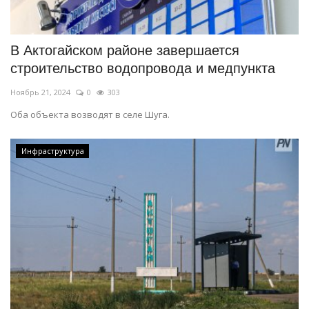
СПОРТ
В Актогайском районе завершается
Чек-лист
строительство водопровода и медпункта
Ноябрь 21, 2024
0
303
РАЗВЛЕЧЕНИЯ
Оба объекта возводят в селе Шуга.
OFFICIAL
Инфраструктура
Курултай
Язык
Қазақша
Русский