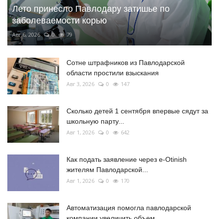
Лето принесло Павлодару затишье по
заболеваемости корью
Авг 6, 2026
0
79
Сотне штрафников из Павлодарской
области простили взыскания
Авг 3, 2026
0
147
Сколько детей 1 сентября впервые сядут за
школьную парту...
Авг 1, 2026
0
642
Как подать заявление через e-Otinish
жителям Павлодарской...
Авг 1, 2026
0
170
Автоматизация помогла павлодарской
компании увеличить объем...