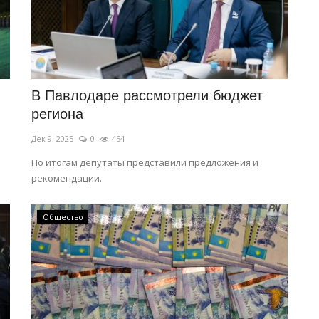
В Павлодаре рассмотрели бюджет
региона
Дек 9, 2025
0
454
По итогам депутаты представили предложения и
рекомендации.
Общество