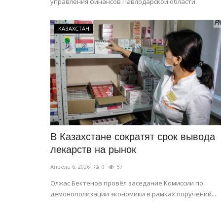
управления финансов Павлодарской области.
КАЗАХСТАН
Предания степи
В Казахстане сократят срок вывода
лекарств на рынок
Апрель 6, 2026
0
57
Олжас Бектенов провёл заседание Комиссии по
демонополизации экономики в рамках поручений...