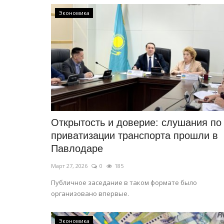
Предание степи: ремесло коч
цивилизации
Экономика
Янв 31, 2026
0
3877
По мнению павлодарского мастера-универс
старинное ремесло кочевников – это система
Открытость и доверие: слушания по
приватизации транспорта прошли в
Павлодаре
Март 27, 2026
0
185
Публичное заседание в таком формате было
организовано впервые.
Экономика