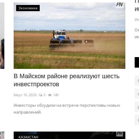
евой
Партия «Әділет» провела
П
предвыборную встречу с
и
Экономика
футболистами...
Ию
Авг 8, 2026
0
111
ала,
О
...
и
В Павлодаре представители предвыборного штаба
партии «Әділет» провели встречу с...
В Майском районе реализуют шесть
инвестпроектов
Март 19, 2026
0
149
Инвесторы обсудили на встрече перспективы новых
направлений.
КАЗАХСТАН