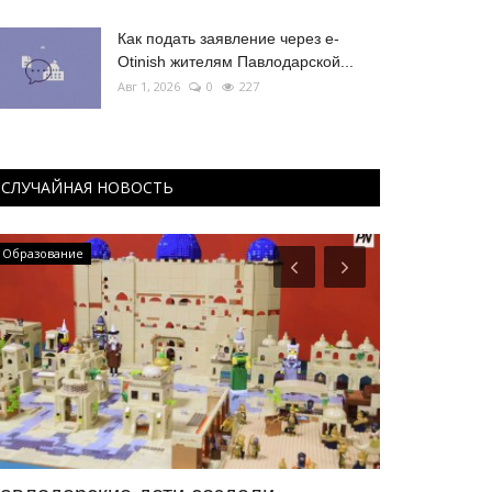
Как подать заявление через e-
Otinish жителям Павлодарской...
Авг 1, 2026
0
227
СЛУЧАЙНАЯ НОВОСТЬ
Образование
Национальный 