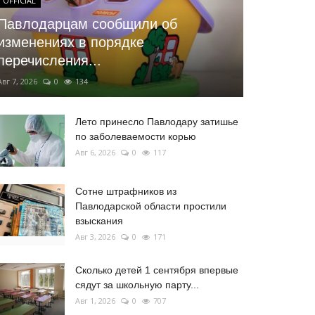
OFFICIAL
Павлодарцам сообщили об
изменениях в порядке
перечисления...
Авг 7, 2026
0
134
Лето принесло Павлодару затишье
по заболеваемости корью
Авг 6, 2026
0
117
Сотне штрафников из
Павлодарской области простили
взыскания
Авг 3, 2026
0
171
Сколько детей 1 сентября впервые
сядут за школьную парту...
Авг 1, 2026
0
707