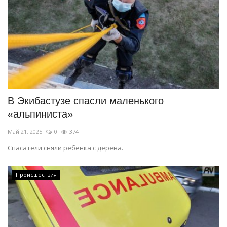
В Экибастузе спасли маленького
«альпиниста»
Май 21, 2025
0
374
Спасатели сняли ребёнка с дерева.
Происшествия