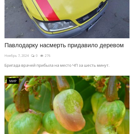
Павлодарку насмерть придавило деревом
Ноябрь 7, 2024
0
276
Бригада врачей прибыла на место ЧП за шесть минут.
МИР