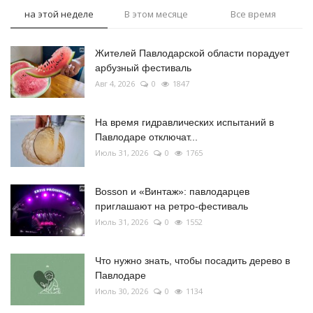
на этой неделе
В этом месяце
Все время
Жителей Павлодарской области порадует
арбузный фестиваль
Авг 4, 2026
0
1847
На время гидравлических испытаний в
Павлодаре отключат...
Июль 31, 2026
0
1765
Bosson и «Винтаж»: павлодарцев
приглашают на ретро-фестиваль
Июль 31, 2026
0
1552
Что нужно знать, чтобы посадить дерево в
Павлодаре
Июль 30, 2026
0
1134