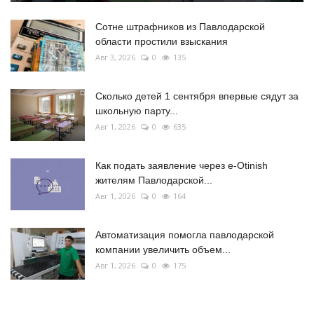
Сотне штрафников из Павлодарской
области простили взыскания
Авг 3, 2026
0
135
Сколько детей 1 сентября впервые сядут за
школьную парту...
Авг 1, 2026
0
635
Как подать заявление через e-Otinish
жителям Павлодарской...
Авг 1, 2026
0
164
Автоматизация помогла павлодарской
компании увеличить объем...
Авг 1, 2026
0
175