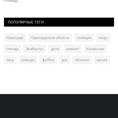
столицы.
ПОПУЛЯРНЫЕ ТЕГИ
Павлодар
Павлодарская область
полиция
спорт
погода
Экибастуз
дети
ремонт
Казахстан
Аксу
конкурс
футбол
дчс
облачно
школа