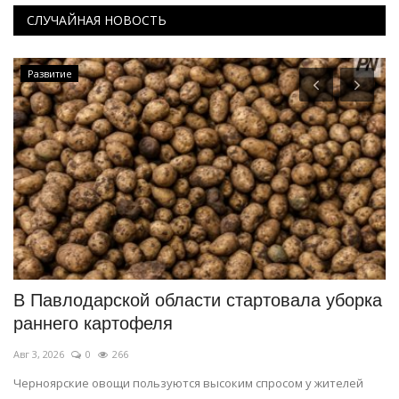
СЛУЧАЙНАЯ НОВОСТЬ
Развитие
В Павлодарской области стартовала уборка
В
раннего картофеля
Ию
Авг 3, 2026
0
266
Ег
Ре
Черноярские овощи пользуются высоким спросом у жителей