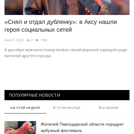
СПОРТ
«Снял и отдал дубленку»: в Аксу нашли
Чек-лист
героя социальных сетей
Янв 31, 2023
0
1188
РАЗВЛЕЧЕНИЯ
В декабре мужчина пожертвовал своей верхней одеждой ради
жителей другого города.
OFFICIAL
Курултай
Язык
ПОПУЛЯРНЫЕ НОВОСТИ
Қазақша
Русский
на этой неделе
В этом месяце
Все время
Жителей Павлодарской области порадует
арбузный фестиваль