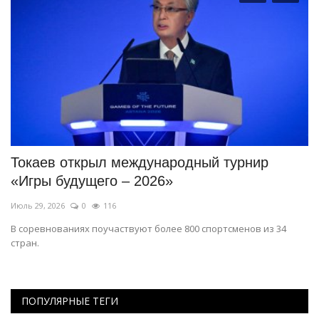
Токаев открыл международный турнир
В
«Игры будущего – 2026»
«
Июль 29, 2026
0
116
Ию
В соревнованиях поучаствуют более 800 спортсменов из 34
Ег
стран.
ПОПУЛЯРНЫЕ ТЕГИ