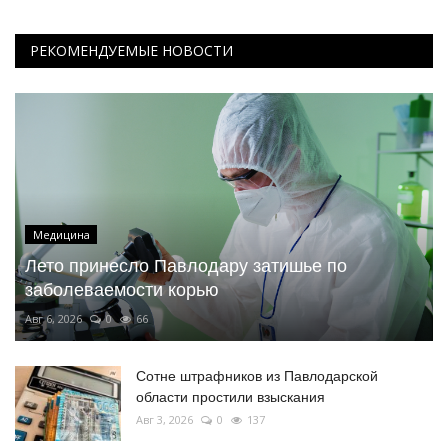
РЕКОМЕНДУЕМЫЕ НОВОСТИ
Медицина
Лето принесло Павлодару затишье по
заболеваемости корью
Авг 6, 2026
0
66
Сотне штрафников из Павлодарской
области простили взыскания
Авг 3, 2026
0
137