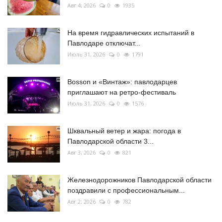
Авг 4, 2026
0
1935
На время гидравлических испытаний в
Павлодаре отключат...
Июль 31, 2026
0
1791
Bosson и «Винтаж»: павлодарцев
приглашают на ретро-фестиваль
Июль 31, 2026
0
1576
Шквальный ветер и жара: погода в
Павлодарской области 3...
Авг 3, 2026
0
821
Железнодорожников Павлодарской области
поздравили с профессиональным...
Авг 2, 2026
0
782