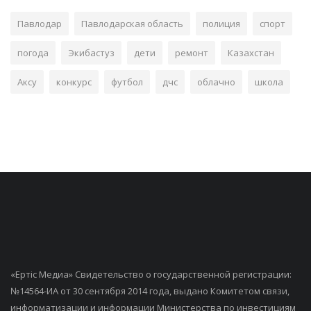
Павлодар
Павлодарская область
полиция
спорт
погода
Экибастуз
дети
ремонт
Казахстан
Аксу
конкурс
футбол
дчс
облачно
школа
«Ертiс Медиа» Свидетельство о государственной регистрации:
№14564-ИА от 30 сентября 2014 года, выдано Комитетом связи,
информатизации и информации Министерства по инвестициям