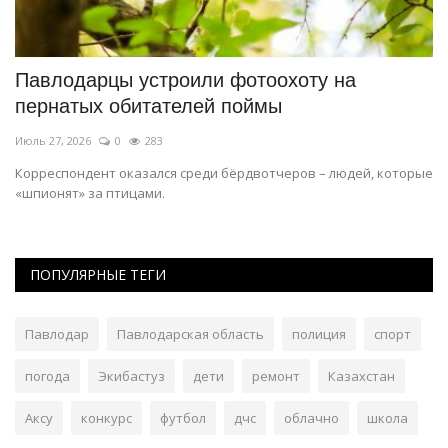
Павлодарцы устроили фотоохоту на
Ш
пернатых обитателей поймы
К
Июль 27, 2026
0
283
Ма
Корреспондент оказался среди бёрдвотчеров – людей, которые
Ин
«шпионят» за птицами.
пр
ПОПУЛЯРНЫЕ ТЕГИ
Павлодар
Павлодарская область
полиция
спорт
погода
Экибастуз
дети
ремонт
Казахстан
Аксу
конкурс
футбол
дчс
облачно
школа