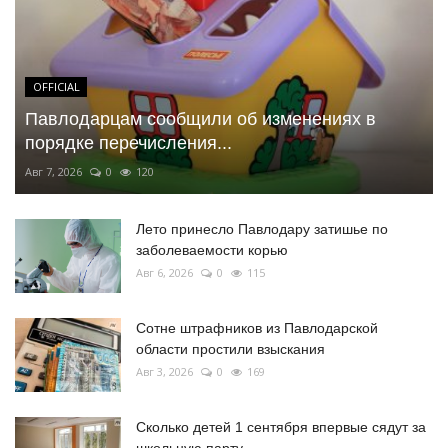
OFFICIAL
Павлодарцам сообщили об изменениях в
порядке перечисления...
Авг 7, 2026
0
120
Лето принесло Павлодару затишье по
заболеваемости корью
Авг 6, 2026
0
115
Сотне штрафников из Павлодарской
области простили взыскания
Авг 3, 2026
0
169
Сколько детей 1 сентября впервые сядут за
школьную парту...