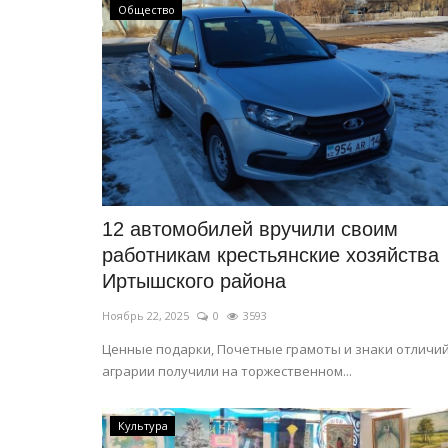
Общество
12 автомобилей вручили своим
СПЕЦПРОЕКТЫ
работникам крестьянские хозяйства
Иртышского района
Ноябрь 22, 2025
0
3593
Ценные подарки, Почетные грамоты и знаки отличи
аграрии получили на торжественном...
Культура