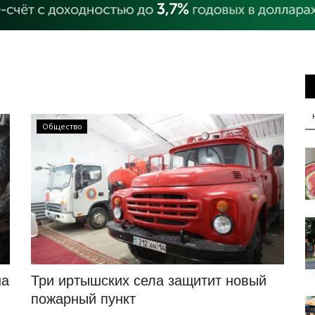
Общество
на
Три иртышских села защитит новый
пожарный пункт