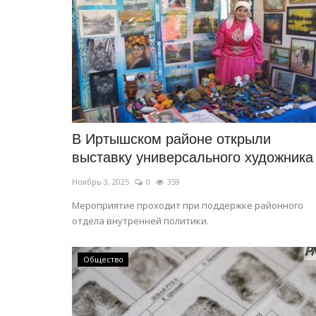
Секреты профессии: флорист
Янв 1, 2024
0
332
Цветы – украшение любого праздника, в то
Нового года.
В Иртышском районе открыли
выставку универсального художника
Ноябрь 3, 2025
0
359
Мероприятие проходит при поддержке районного
отдела внутренней политики.
Общество