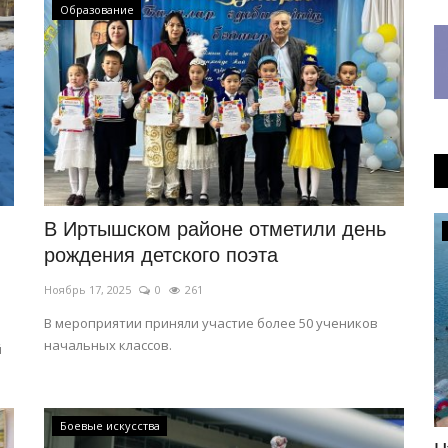
Образование
В Иртышском районе отметили день
Происшествия
рождения детского поэта
Ноябрь 17, 2025
0
261
В мероприятии приняли участие более 50 учеников
начальных классов.
й
Боевые искусства