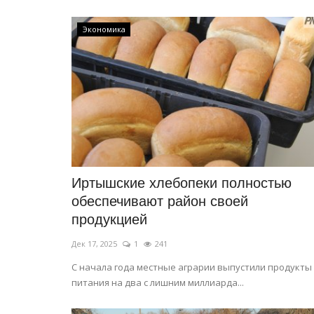
Экономика
Иртышские хлебопеки полностью
обеспечивают район своей
продукцией
Дек 17, 2025
1
241
С начала года местные аграрии выпустили продукты
питания на два с лишним миллиарда...