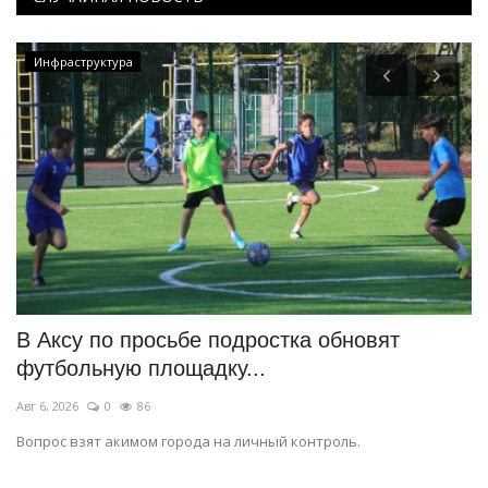
Инфраструктура
В Аксу по просьбе подростка обновят
О
футбольную площадку...
М
Авг 6, 2026
0
86
Ию
Вопрос взят акимом города на личный контроль.
Бо
ег