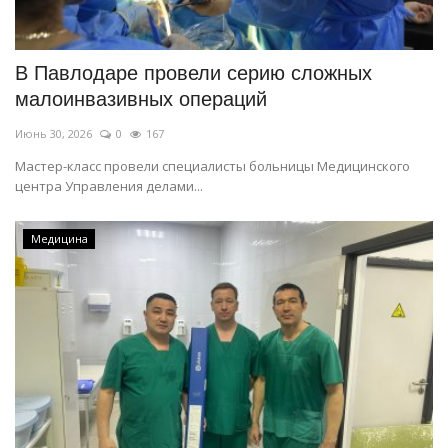
СПОРТ
В Павлодаре провели серию сложных
Чек-лист
малоинвазивных операций
Июнь 30, 2026
0
167
РАЗВЛЕЧЕНИЯ
Мастер-класс провели специалисты больницы Медицинского
центра Управления делами...
OFFICIAL
Курултай
Медицина
Язык
Қазақша
Русский