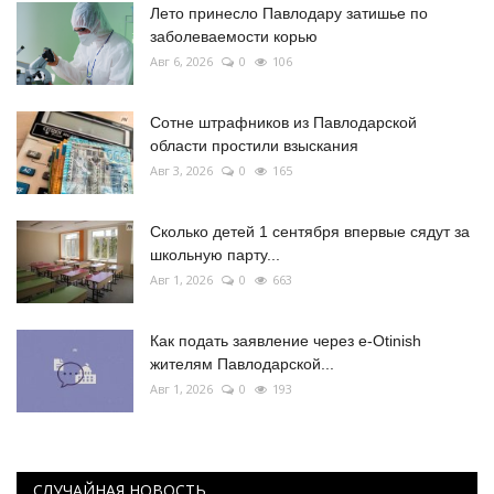
Лето принесло Павлодару затишье по
заболеваемости корью
Авг 6, 2026
0
106
Сотне штрафников из Павлодарской
области простили взыскания
Авг 3, 2026
0
165
Сколько детей 1 сентября впервые сядут за
школьную парту...
Авг 1, 2026
0
663
Как подать заявление через e-Otinish
жителям Павлодарской...
Авг 1, 2026
0
193
СЛУЧАЙНАЯ НОВОСТЬ