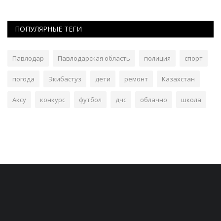
ПОПУЛЯРНЫЕ ТЕГИ
Павлодар
Павлодарская область
полиция
спорт
погода
Экибастуз
дети
ремонт
Казахстан
Аксу
конкурс
футбол
дчс
облачно
школа