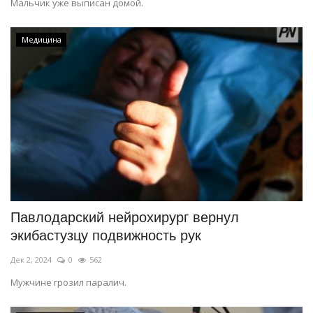
Мальчик уже выписан домой.
Медицина
Павлодарский нейрохирург вернул
экибастузцу подвижность рук
Дек 2, 2024
0
562
Мужчине грозил паралич.