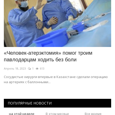
«Человек-атерэктомия» помог троим
павлодарцам ходить без боли
Апрель 18, 2023
1
613
Сосудистые хирурги впервые в Казахстане сделали операцию
на артериях с баллонными...
ПОПУЛЯРНЫЕ НОВОСТИ
на этой неделе
В этом месяце
Все время