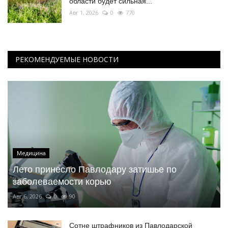
области будет сильная...
Авг 1, 2026
0
770
РЕКОМЕНДУЕМЫЕ НОВОСТИ
Медицина
Лето принесло Павлодару затишье по
заболеваемости корью
Авг 6, 2026
0
90
Сотне штрафников из Павлодарской