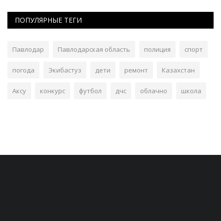
ПОПУЛЯРНЫЕ ТЕГИ
Павлодар
Павлодарская область
полиция
спорт
погода
Экибастуз
дети
ремонт
Казахстан
Аксу
конкурс
футбол
дчс
облачно
школа