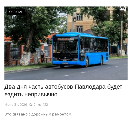
OFFICIAL
Два дня часть автобусов Павлодара будет
«
ездить непривычно
х
Июль 31, 2026
0
122
Ию
Это связано с дорожным ремонтом.
Зр
яр