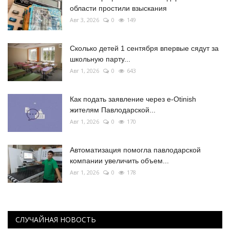
области простили взыскания
Авг 3, 2026
0
149
Сколько детей 1 сентября впервые сядут за
школьную парту...
Авг 1, 2026
0
643
Как подать заявление через e-Otinish
жителям Павлодарской...
Авг 1, 2026
0
170
Автоматизация помогла павлодарской
компании увеличить объем...
Авг 1, 2026
0
178
СЛУЧАЙНАЯ НОВОСТЬ