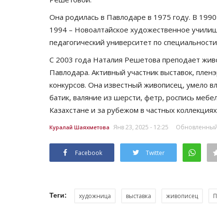
Она родилась в Павлодаре в 1975 году. В 199
1994 – Новоалтайское художественное училищ
педагогический университет по специальности 
С 2003 года Наталия Решетова преподает жив
Павлодара. Активный участник выставок, плен
конкурсов. Она известный живописец, умело вл
батик, валяние из шерсти, фетр, роспись мебе
Казахстане и за рубежом в частных коллекциях
Янв 23, 2025 - 12:25
Обновленный: 
Куралай Шаяхметова
Facebook
Twitter
Теги:
художница
выставка
живописец
П