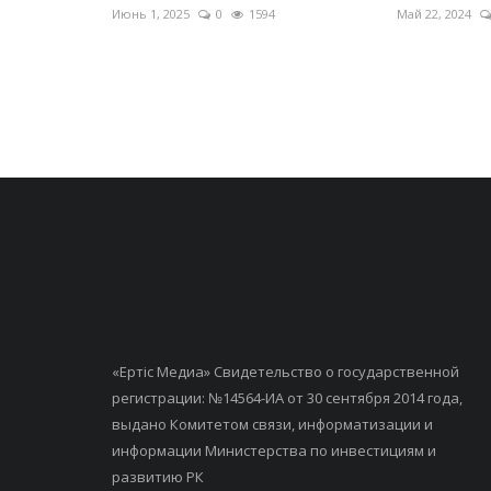
Июнь 1, 2025
0
1594
Май 22, 2024
«Ертiс Медиа» Свидетельство о государственной
регистрации: №14564-ИА от 30 сентября 2014 года,
выдано Комитетом связи, информатизации и
информации Министерства по инвестициям и
развитию РК