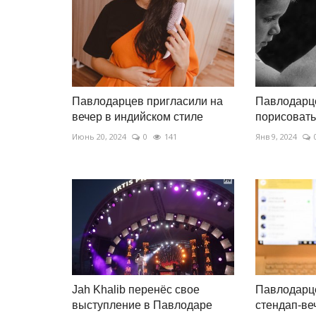
Павлодарцев пригласили на
Павлодарц
вечер в индийском стиле
порисовать
Июнь 20, 2024
0
141
Янв 9, 2024
Jah Khalib перенёс свое
Павлодарце
выступление в Павлодаре
стендап-ве