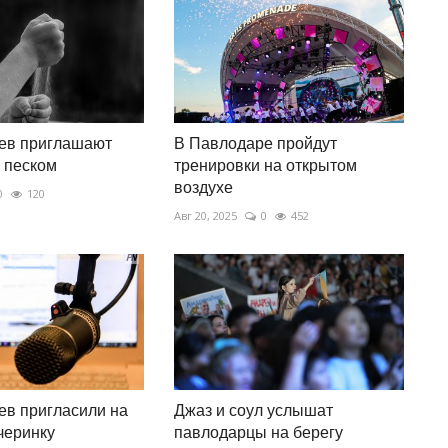
ев приглашают
В Павлодаре пройдут
 песком
тренировки на открытом
воздухе
0
120
Авг 20, 2025
0
452
в пригласили на
Джаз и соул услышат
черинку
павлодарцы на берегу