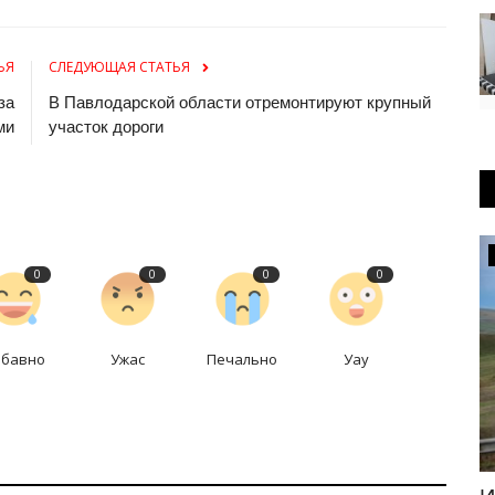
ЬЯ
СЛЕДУЮЩАЯ СТАТЬЯ
за
В Павлодарской области отремонтируют крупный
ми
участок дороги
Летний спорт
0
0
0
0
абавно
Ужас
Печально
Уау