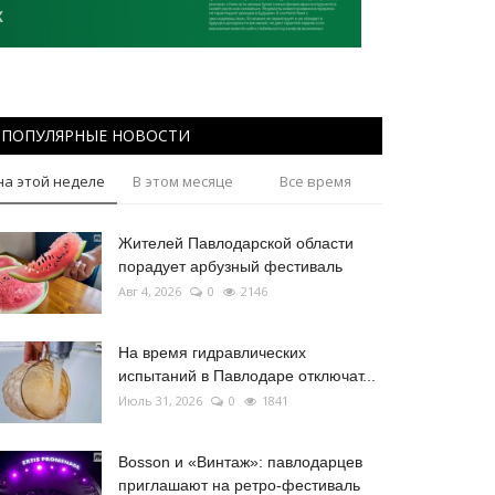
ПОПУЛЯРНЫЕ НОВОСТИ
на этой неделе
В этом месяце
Все время
Жителей Павлодарской области
порадует арбузный фестиваль
Авг 4, 2026
0
2146
На время гидравлических
испытаний в Павлодаре отключат...
Июль 31, 2026
0
1841
Bosson и «Винтаж»: павлодарцев
приглашают на ретро-фестиваль