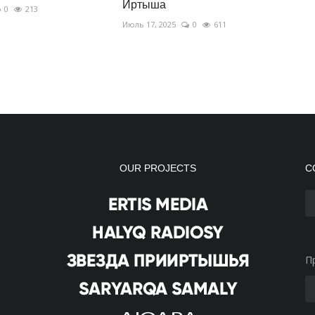
Иртыша
0
213
Июль 17, 2025
0
611
OUR PROJECTS
С
П