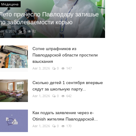
Медицина
Лето принесло Павлодару затишье
по заболеваемости корью
Авг 6, 2026
0
82
Сотне штрафников из
Павлодарской области простили
взыскания
Авг 3, 2026
0
147
Сколько детей 1 сентября впервые
сядут за школьную парту...
Авг 1, 2026
0
642
Как подать заявление через e-
Otinish жителям Павлодарской...
Авг 1, 2026
0
170