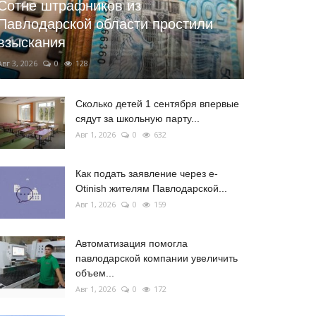
Сотне штрафников из
Павлодарской области простили
взыскания
Авг 3, 2026
0
128
Сколько детей 1 сентября впервые
сядут за школьную парту...
Авг 1, 2026
0
632
Как подать заявление через e-
Otinish жителям Павлодарской...
Авг 1, 2026
0
159
Автоматизация помогла
павлодарской компании увеличить
объем...
Авг 1, 2026
0
172