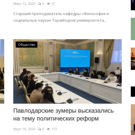
Март 12, 2026
0
67
Старший преподаватель кафедры «Философия и
социальные науки» Торайгыров университета...
Общество
Павлодарские зумеры высказались
на тему политических реформ
Март 10, 2026
0
113