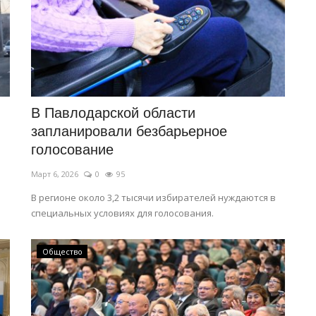
В Павлодарской области
запланировали безбарьерное
голосование
Март 6, 2026
0
95
В регионе около 3,2 тысячи избирателей нуждаются в
специальных условиях для голосования.
Общество