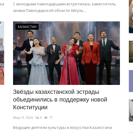
ва
С молодыми павлодарцами встретилась заместитель
акима Павлодарской области Айгуль...
КАЗАХСТАН
и
Звёзды казахстанской эстрады
объединились в поддержку новой
Конституции
Март 9, 2026
0
77
.
Ведущие деятели культуры и искусства Казахстана