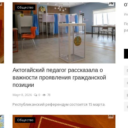
.
новой схеме инвестиционного...
о
Общество
Авг 3, 2026
0
81
Ию
чёте
Министерство внутренних дел Казахстана призвало
П
граждан быть особенно внимательными...
ра
Актогайский педагог рассказала о
важности проявления гражданской
позиции
Март 8, 2026
0
78
Республиканский референдум состоится 15 марта.
Общество