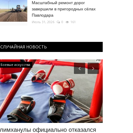
Масштабный ремонт дорог
завершили в пригородных сёлах
Павлодара
Июль 31, 2026
0
161
СЛУЧАЙНАЯ НОВОСТЬ
Боевые искусства
Футбол
лимханулы официально отказался
AIPS назв