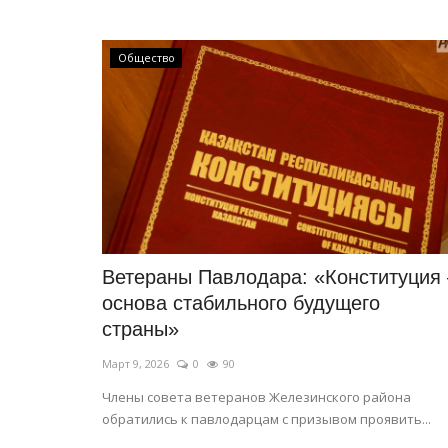
Общество
Летний спорт
Ветераны Павлодара: «Конституция 
основа стабильного будущего
страны»
Март 9, 2026
0
90
Члены совета ветеранов Железинского района
обратились к павлодарцам с призывом проявить...
Легкоатлеты masters Павлода