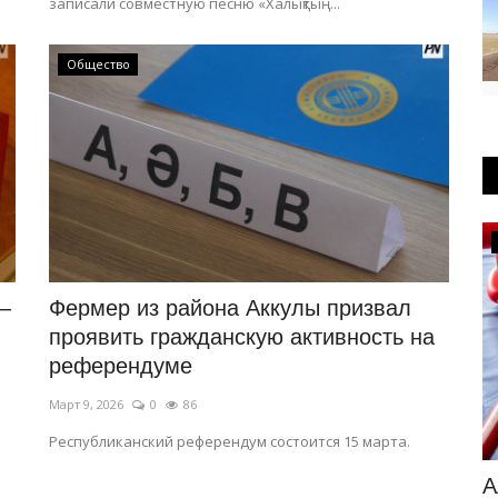
записали совместную песню «Халықтың...
Общество
КАЗАХСТАН
–
Фермер из района Аккулы призвал
проявить гражданскую активность на
референдуме
Март 9, 2026
0
86
Республиканский референдум состоится 15 марта.
ра
МВД предупредило казахстанцев о
А