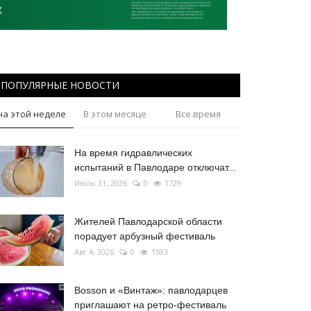
ПОПУЛЯРНЫЕ НОВОСТИ
на этой неделе
В этом месяце
Все время
На время гидравлических
испытаний в Павлодаре отключат...
Июль 31, 2026
0
1729
Жителей Павлодарской области
порадует арбузный фестиваль
Авг 4, 2026
0
1593
Bosson и «Винтаж»: павлодарцев
приглашают на ретро-фестиваль