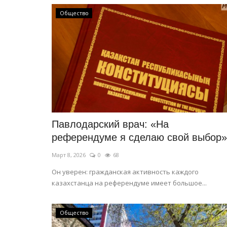
установили новый рекорд на..
Общество
Февр 23, 2026
0
1741
Ветераны лёгкой атлетики в командном за
завоевали 102 медали.
Павлодарский врач: «На
референдуме я сделаю свой выбор»
Март 8, 2026
0
68
Он уверен: гражданская активность каждого
казахстанца на референдуме имеет большое...
Общество