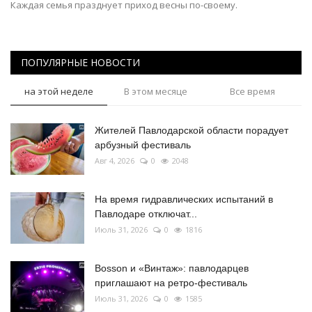
Каждая семья празднует приход весны по-своему.
ПОПУЛЯРНЫЕ НОВОСТИ
на этой неделе
В этом месяце
Все время
Жителей Павлодарской области порадует
арбузный фестиваль
Авг 4, 2026
0
2048
На время гидравлических испытаний в
Павлодаре отключат...
Июль 31, 2026
0
1816
Bosson и «Винтаж»: павлодарцев
приглашают на ретро-фестиваль
Июль 31, 2026
0
1585