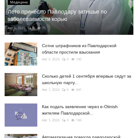
Медицина
Лето принесло Павлодару затишье по
заболеваемости корью
Авг 6, 2026
0
75
Сотне штрафников из Павлодарской
области простили взыскания
Авг 3, 2026
0
142
Сколько детей 1 сентября впервые сядут за
школьную парту...
Авг 1, 2026
0
641
Как подать заявление через e-Otinish
жителям Павлодарской...
Авг 1, 2026
0
169
Автоматизация помогла павлодарской