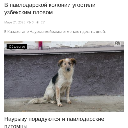
В павлодарской колонии угостили
узбекским пловом
Март 21, 2025
0
651
В Казахстане Наурыз мейрамы отмечают десять дней.
Общество
Наурызу порадуются и павлодарские
питомцы