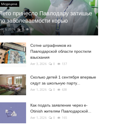
Медицина
Лето принесло Павлодару затишье
по заболеваемости корью
Авг 6, 2026
0
60
Сотне штрафников из
Павлодарской области простили
взыскания
Авг 3, 2026
0
137
Сколько детей 1 сентября впервые
сядут за школьную парту...
Авг 1, 2026
0
638
Как подать заявление через e-
Otinish жителям Павлодарской...
Авг 1, 2026
0
165