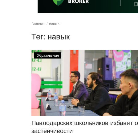
Главная
навык
Тег:
навык
Образование
Павлодарских школьников избавят о
застенчивости