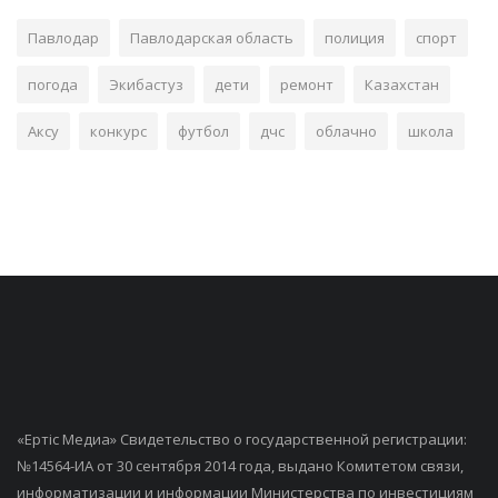
Павлодар
Павлодарская область
полиция
спорт
погода
Экибастуз
дети
ремонт
Казахстан
Аксу
конкурс
футбол
дчс
облачно
школа
«Ертiс Медиа» Свидетельство о государственной регистрации:
№14564-ИА от 30 сентября 2014 года, выдано Комитетом связи,
информатизации и информации Министерства по инвестициям