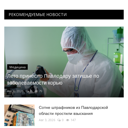
РЕКОМЕНДУЕМЫЕ НОВОСТИ
Медицина
Лето принесло Павлодару затишье по
заболеваемости корью
Авг 6, 2026
0
79
Сотне штрафников из Павлодарской
области простили взыскания
Авг 3, 2026
0
147