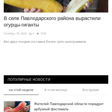
СПОРТ
В селе Павлодарского района вырастили
Чек-лист
огурцы-гиганты
Октябрь 19, 2023
0
1939
РАЗВЛЕЧЕНИЯ
Вес двух плодов составил более трёх килограммов.
OFFICIAL
Курултай
Язык
ПОПУЛЯРНЫЕ НОВОСТИ
Қазақша
Русский
на этой неделе
В этом месяце
Все время
Жителей Павлодарской области порадует
арбузный фестиваль