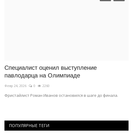
Специалист оценил выступление
«
павлодарца на Олимпиаде
м
Февр 24, 2026
0
2260
Ян
Фристайлист Роман Иванов остановился в шаге до финала.
Ст
ПОПУЛЯРНЫЕ ТЕГИ