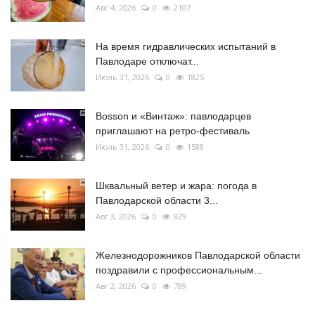
Авг 4, 2026
0
2107
На время гидравлических испытаний в
Павлодаре отключат...
Июль 31, 2026
0
1825
Bosson и «Винтаж»: павлодарцев
приглашают на ретро-фестиваль
Июль 31, 2026
0
1588
Шквальный ветер и жара: погода в
Павлодарской области 3...
Авг 3, 2026
0
829
Железнодорожников Павлодарской области
поздравили с профессиональным...
Авг 2, 2026
0
789