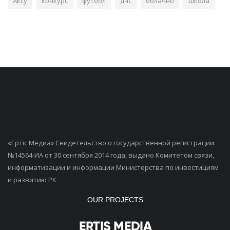
Аксу
конкурс
футбол
дчс
облачно
школа
«Ертiс Медиа» Свидетельство о государственной регистрации:
№14564-ИА от 30 сентября 2014 года, выдано Комитетом связи,
информатизации и информации Министерства по инвестициям
и развитию РК
OUR PROJECTS