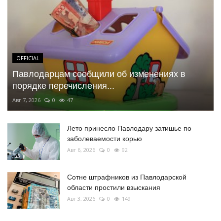
OFFICIAL
Павлодарцам сообщили об изменениях в
порядке перечисления...
Авг 7, 2026
0
47
Лето принесло Павлодару затишье по
заболеваемости корью
Авг 6, 2026
0
92
Сотне штрафников из Павлодарской
области простили взыскания
Авг 3, 2026
0
149