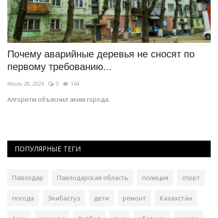
Почему аварийные деревья не сносят по
«
первому требованию...
х
Июль 28, 2026
0
164
Ию
Алгоритм объяснил аким города.
Зр
яр
ПОПУЛЯРНЫЕ ТЕГИ
Павлодар
Павлодарская область
полиция
спорт
погода
Экибастуз
дети
ремонт
Казахстан