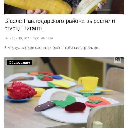
СПОРТ
В селе Павлодарского района вырастили
Чек-лист
огурцы-гиганты
Октябрь 19, 2023
0
1939
РАЗВЛЕЧЕНИЯ
Вес двух плодов составил более трёх килограммов.
OFFICIAL
Образование
Курултай
Язык
Қазақша
Русский