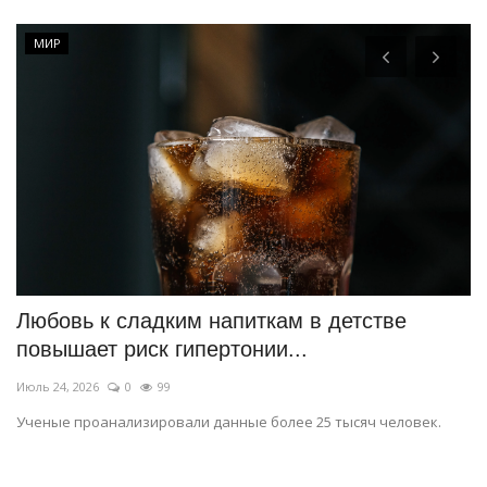
МИР
Любовь к сладким напиткам в детстве
П
повышает риск гипертонии...
д
Июль 24, 2026
0
99
Ию
Ученые проанализировали данные более 25 тысяч человек.
До
и 