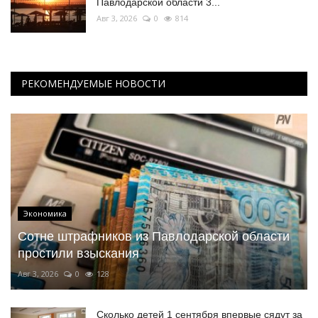
Павлодарской области 3...
Авг 3, 2026
0
814
РЕКОМЕНДУЕМЫЕ НОВОСТИ
Экономика
Сотне штрафников из Павлодарской области
простили взыскания
Авг 3, 2026
0
128
Сколько детей 1 сентября впервые сядут за