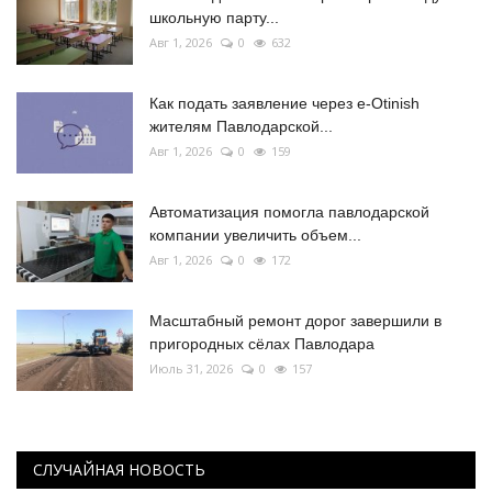
школьную парту...
Авг 1, 2026
0
632
Как подать заявление через e-Otinish
жителям Павлодарской...
Авг 1, 2026
0
159
Автоматизация помогла павлодарской
компании увеличить объем...
Авг 1, 2026
0
172
Масштабный ремонт дорог завершили в
пригородных сёлах Павлодара
Июль 31, 2026
0
157
СЛУЧАЙНАЯ НОВОСТЬ