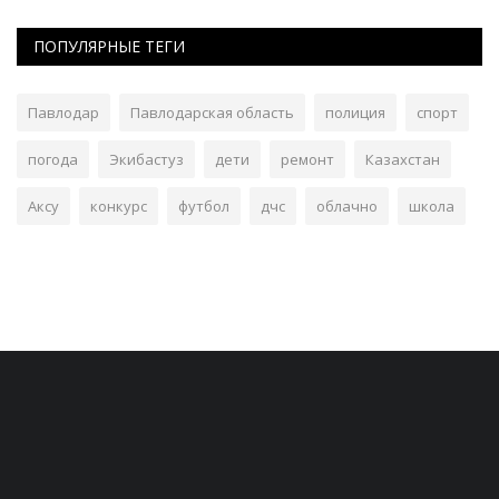
ПОПУЛЯРНЫЕ ТЕГИ
Павлодар
Павлодарская область
полиция
спорт
погода
Экибастуз
дети
ремонт
Казахстан
Аксу
конкурс
футбол
дчс
облачно
школа