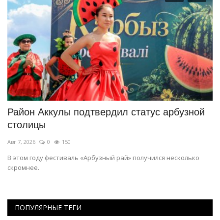
х
Район Аккулы подтвердил статус арбузной
С
столицы
к
Авг 7, 2026
0
150
Ма
В этом году фестиваль «Арбузный рай» получился несколько
Чт
скромнее.
ПОПУЛЯРНЫЕ ТЕГИ