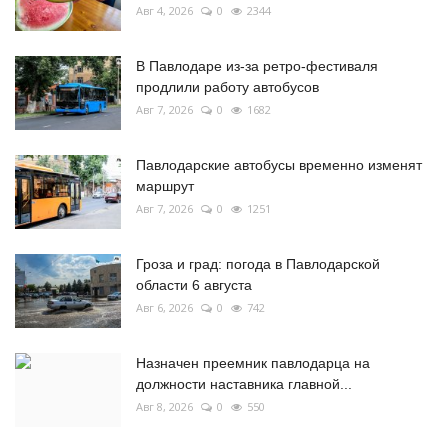
Авг 4, 2026
0
2344
В Павлодаре из-за ретро-фестиваля
продлили работу автобусов
Авг 7, 2026
0
1682
Павлодарские автобусы временно изменят
маршрут
Авг 7, 2026
0
1251
Гроза и град: погода в Павлодарской
области 6 августа
Авг 6, 2026
0
742
Назначен преемник павлодарца на
должности наставника главной...
Авг 8, 2026
0
550