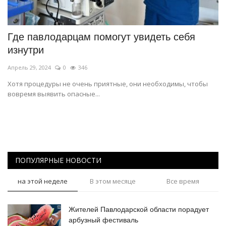
СПОРТ
Где павлодарцам помогут увидеть себя
Чек-лист
изнутри
Апрель 29, 2024
0
346
РАЗВЛЕЧЕНИЯ
Хотя процедуры не очень приятные, они необходимы, чтобы
вовремя выявить опасные...
OFFICIAL
Курултай
Язык
ПОПУЛЯРНЫЕ НОВОСТИ
Қазақша
Русский
на этой неделе
В этом месяце
Все время
Жителей Павлодарской области порадует
арбузный фестиваль