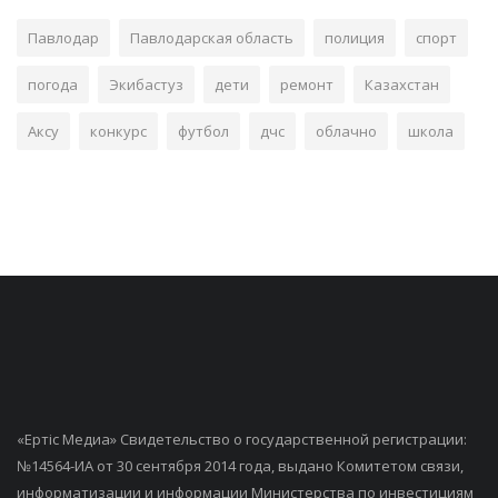
Павлодар
Павлодарская область
полиция
спорт
погода
Экибастуз
дети
ремонт
Казахстан
Аксу
конкурс
футбол
дчс
облачно
школа
«Ертiс Медиа» Свидетельство о государственной регистрации:
№14564-ИА от 30 сентября 2014 года, выдано Комитетом связи,
информатизации и информации Министерства по инвестициям