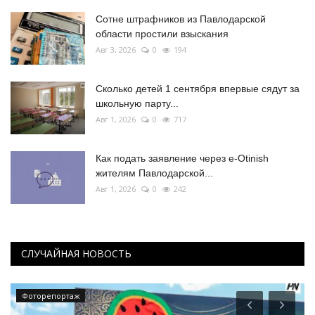
Сотне штрафников из Павлодарской
области простили взыскания
Авг 3, 2026
0
194
Сколько детей 1 сентября впервые сядут за
школьную парту...
Авг 1, 2026
0
717
Как подать заявление через e-Otinish
жителям Павлодарской...
Авг 1, 2026
0
242
СЛУЧАЙНАЯ НОВОСТЬ
Фоторепортаж