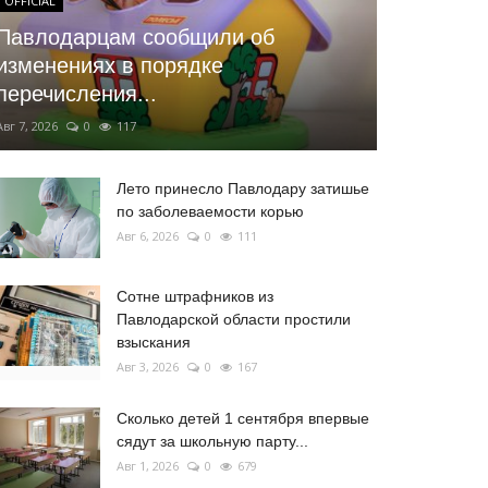
OFFICIAL
Павлодарцам сообщили об
изменениях в порядке
перечисления...
Авг 7, 2026
0
117
Лето принесло Павлодару затишье
по заболеваемости корью
Авг 6, 2026
0
111
Сотне штрафников из
Павлодарской области простили
взыскания
Авг 3, 2026
0
167
Сколько детей 1 сентября впервые
сядут за школьную парту...
Авг 1, 2026
0
679