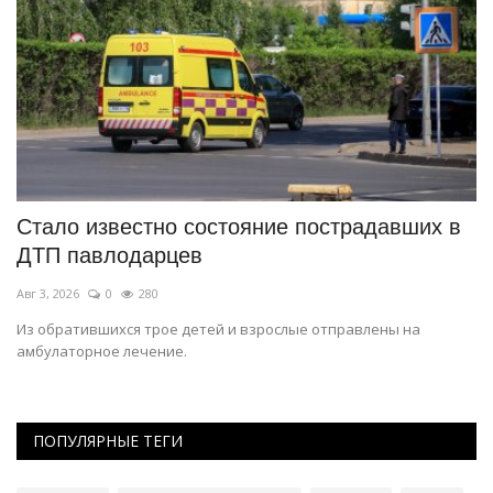
е
Стало известно состояние пострадавших в
Т
ДТП павлодарцев
«
Авг 3, 2026
0
280
Ию
Из обратившихся трое детей и взрослые отправлены на
В 
амбулаторное лечение.
ст
ПОПУЛЯРНЫЕ ТЕГИ