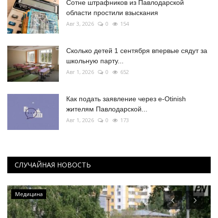
Сотне штрафников из Павлодарской
области простили взыскания
Авг 3, 2026
0
154
Сколько детей 1 сентября впервые сядут за
школьную парту...
Авг 1, 2026
0
652
Как подать заявление через e-Otinish
жителям Павлодарской...
Авг 1, 2026
0
173
СЛУЧАЙНАЯ НОВОСТЬ
Медицина