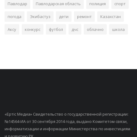
Павлодар
Павлодарская область
полиция
спорт
погода
Экибастуз
дети
ремонт
Казахстан
Аксу
конкурс
футбол
дчс
облачно
школа
«Ертiс Медиа» Свидетельство о государственной регистрации:
№14564-ИА от 30 сентября 2014 года, выдано Комитетом связи,
информатизации и информации Министерства по инвестициям
и развитию РК