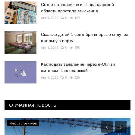
Сотне штрафников из Павлодарской
области простили взыскания
Авг 3, 2026
0
169
Сколько детей 1 сентября впервые сядут за
школьную парту...
Авг 1, 2026
0
693
Как подать заявление через e-Otinish
жителям Павлодарской...
Авг 1, 2026
0
220
СЛУЧАЙНАЯ НОВОСТЬ
Инфраструктура