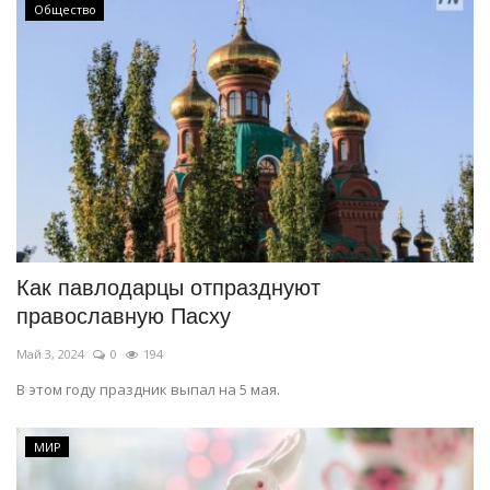
Общество
Как павлодарцы отпразднуют
православную Пасху
Май 3, 2024
0
194
В этом году праздник выпал на 5 мая.
МИР