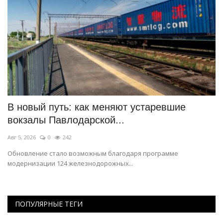
В новый путь: как меняют устаревшие
Н
вокзалы Павлодарской...
о
Авг 5, 2026
0
242
Ав
Обновление стало возможным благодаря программе
О 
модернизации 124 железнодорожных...
ПОПУЛЯРНЫЕ ТЕГИ