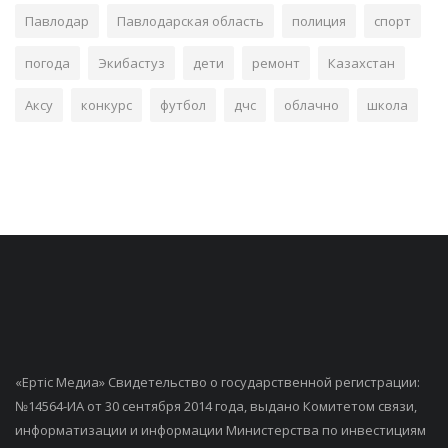
Павлодар
Павлодарская область
полиция
спорт
погода
Экибастуз
дети
ремонт
Казахстан
Аксу
конкурс
футбол
дчс
облачно
школа
«Ертiс Медиа» Свидетельство о государственной регистрации:
№14564-ИА от 30 сентября 2014 года, выдано Комитетом связи,
информатизации и информации Министерства по инвестициям