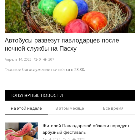
Автобусы развезут павлодарцев после
ночной службы на Пасху
Апрель 14, 2023
0
307
Главное богослужение начнётся в 23:30.
ПОПУЛЯРНЫЕ НОВОСТИ
на этой неделе
В этом месяце
Все время
Жителей Павлодарской области порадует
арбузный фестиваль
Авг 4, 2026
0
2323