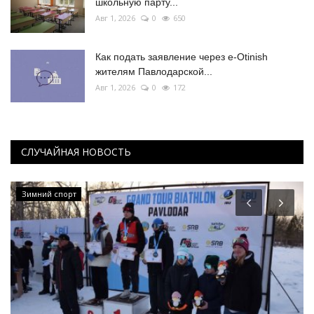
школьную парту...
Авг 1, 2026
0
650
Как подать заявление через e-Otinish
жителям Павлодарской...
Авг 1, 2026
0
172
СЛУЧАЙНАЯ НОВОСТЬ
Зимний спорт