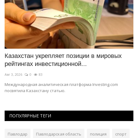
Казахстан укрепляет позиции в мировых
В
рейтингах инвестиционной...
о
Авг 3, 2026
0
83
Ав
й.
Международная аналитическая платформа Investing.com
Ск
посвятила Казахстану статью.
об
ПОПУЛЯРНЫЕ ТЕГИ
Павлодар
Павлодарская область
полиция
спорт