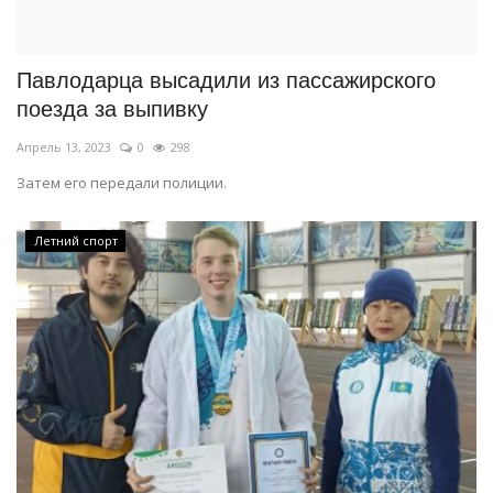
СПОРТ
Павлодарца высадили из пассажирского
Чек-лист
поезда за выпивку
Апрель 13, 2023
0
298
РАЗВЛЕЧЕНИЯ
Затем его передали полиции.
OFFICIAL
Летний спорт
Курултай
Язык
Қазақша
Русский