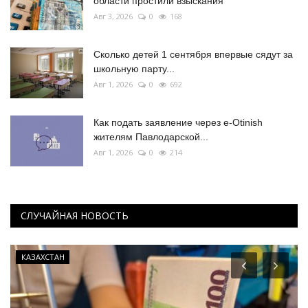
области простили взыскания
Авг 3, 2026
0
168
Сколько детей 1 сентября впервые сядут за
школьную парту...
Авг 1, 2026
0
692
Как подать заявление через e-Otinish
жителям Павлодарской...
Авг 1, 2026
0
214
СЛУЧАЙНАЯ НОВОСТЬ
КАЗАХСТАН