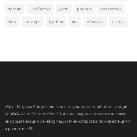
погода
Экибастуз
дети
ремонт
Казахстан
Аксу
конкурс
футбол
дчс
облачно
школа
«Ертiс Медиа» Свидетельство о государственной регистрации:
№14564-ИА от 30 сентября 2014 года, выдано Комитетом связи,
информатизации и информации Министерства по инвестициям
и развитию РК