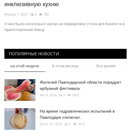
инклюзивную кухню
Апрель 1, 2025
0
732
У них было несколько часов на сервировку стола для банкета и
приготовление блюд.
ПОПУЛЯРНЫЕ НОВОСТИ
на этой неделе
В этом месяце
Все время
Жителей Павлодарской области порадует
арбузный фестиваль
Авг 4, 2026
0
2003
На время гидравлических испытаний в
Павлодаре отключат...
Июль 31, 2026
0
1812