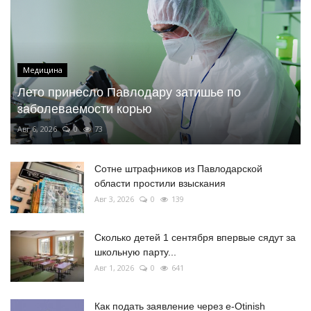
Медицина
Лето принесло Павлодару затишье по
заболеваемости корью
Авг 6, 2026
0
73
Сотне штрафников из Павлодарской
области простили взыскания
Авг 3, 2026
0
139
Сколько детей 1 сентября впервые сядут за
школьную парту...
Авг 1, 2026
0
641
Как подать заявление через e-Otinish