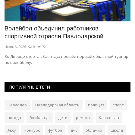
ка
Волейбол объединил работников
П
спортивной отрасли Павлодарской...
с
Июнь 3, 2026
0
721
Ав
Во Дворце спорта «Баянтау» прошёл первый областной турнир
Ко
по волейболу.
ПОПУЛЯРНЫЕ ТЕГИ
Павлодар
Павлодарская область
полиция
спорт
погода
Экибастуз
дети
ремонт
Казахстан
Аксу
конкурс
футбол
дчс
облачно
школа