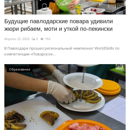
СПОРТ
Будущие павлодарские повара удивили
Чек-лист
жюри рибаем, моти и уткой по-пекински
Апрель 23, 2026
0
196
РАЗВЛЕЧЕНИЯ
В Павлодаре прошел региональный чемпионат WorldSkills по
компетенции «Поварское...
OFFICIAL
Курултай
Образование
Язык
Қазақша
Русский