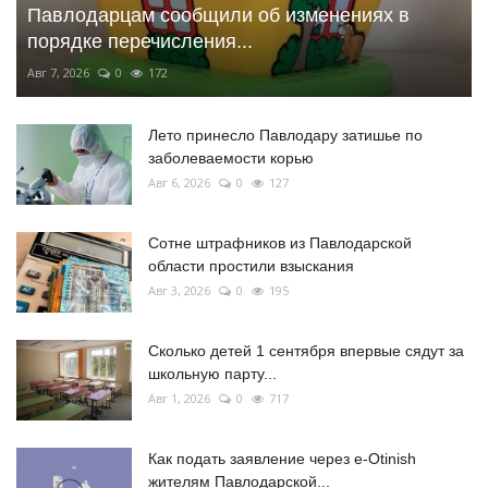
Павлодарцам сообщили об изменениях в
порядке перечисления...
Авг 7, 2026
0
172
Лето принесло Павлодару затишье по
заболеваемости корью
Авг 6, 2026
0
127
Сотне штрафников из Павлодарской
области простили взыскания
Авг 3, 2026
0
195
Сколько детей 1 сентября впервые сядут за
школьную парту...
Авг 1, 2026
0
717
Как подать заявление через e-Otinish
жителям Павлодарской...