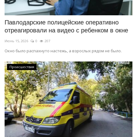
СПОРТ
Павлодарские полицейские оперативно
Чек-лист
отреагировали на видео с ребенком в окне
Июнь 15, 2026
0
207
РАЗВЛЕЧЕНИЯ
Окно было распахнуто настежь, а взрослых рядом не было.
OFFICIAL
Происшествия
Курултай
Язык
Қазақша
Русский