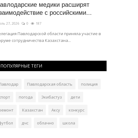
авлодарские медики расширят
В Павлода
заимодействие с российскими...
очередную
ль 27, 2026
0
187
Июль 24, 2026
елегация Павлодарской области приняла участие в
Ее обнаружили
руме сотрудничества Казахстана...
ПОПУЛЯРНЫЕ ТЕГИ
Павлодар
Павлодарская область
полиция
спорт
погода
Экибастуз
дети
ремонт
Казахстан
Аксу
конкурс
футбол
дчс
облачно
школа