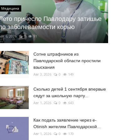
Медицина
Лето принесло Павлодару затишье
по заболеваемости корью
Авг 6, 2026
0
91
Сотне штрафников из
Павлодарской области простили
взыскания
Авг 3, 2026
0
149
Сколько детей 1 сентября впервые
сядут за школьную парту...
Авг 1, 2026
0
643
Как подать заявление через e-
Otinish жителям Павлодарской...
Авг 1, 2026
0
170