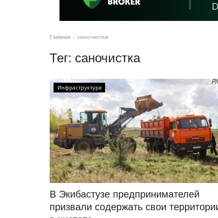
Главная
саночистка
Тег:
саночистка
Инфраструктура
В Экибастузе предпринимателей
призвали содержать свои территори