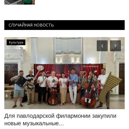
СЛУЧАЙНАЯ НОВОСТЬ
Культура
Для павлодарской филармонии закупили
Б
новые музыкальные...
P