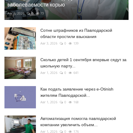
заболеваемости корью
Авг 6, 2026
0
73
Сотне штрафников из Павлодарской
области простили взыскания
Авг 3, 2026
0
139
Сколько детей 1 сентября впервые сядут за
школьную парту...
Авг 1, 2026
0
641
Как подать заявление через e-Otinish
жителям Павлодарской...
Авг 1, 2026
0
168
Автоматизация помогла павлодарской
компании увеличить объем...
Авг 1, 2026
0
176