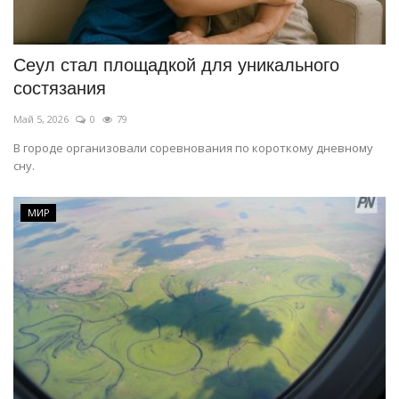
СПОРТ
Сеул стал площадкой для уникального
Чек-лист
состязания
Май 5, 2026
0
79
РАЗВЛЕЧЕНИЯ
В городе организовали соревнования по короткому дневному
сну.
OFFICIAL
Курултай
МИР
Язык
Қазақша
Русский