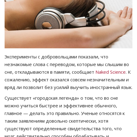
СПОРТ
Чек-лист
РАЗВЛЕЧЕНИЯ
Эксперименты с добровольцами показали, что
OFFICIAL
незнакомые слова с переводом, которые мы слышим во
сне, откладываются в памяти, сообщает
Naked Science
. К
Курултай
сожалению, эффект оказался совсем незначительным и
вряд ли позволит без усилий выучить иностранный язык.
Язык
Существует «городская легенда» о том, что во сне
Қазақша
Русский
можно учиться быстрее и эффективнее обычного,
главное — делать это правильно. Ученые относятся к
таким заявлениям довольно скептически, хотя
существуют определенные свидетельства того, что
мозг действительно способен обрабатывать и