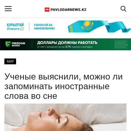
Войти
Регистрация
Главная
МИР
Обратная связь
Ученые выяснили, можно ли
ПАВЛОДАРСКАЯ ОБЛАСТЬ
запоминать иностранные
слова во сне
КАЗАХСТАН
МИР
СПЕЦПРОЕКТЫ