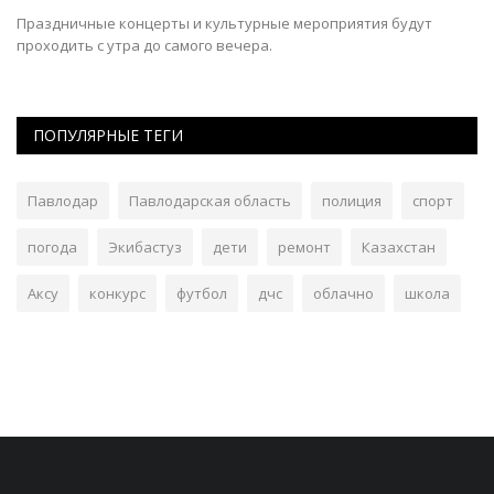
Праздничные концерты и культурные мероприятия будут
проходить с утра до самого вечера.
ПОПУЛЯРНЫЕ ТЕГИ
Павлодар
Павлодарская область
полиция
спорт
погода
Экибастуз
дети
ремонт
Казахстан
Аксу
конкурс
футбол
дчс
облачно
школа