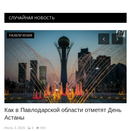
СЛУЧАЙНАЯ НОВОСТЬ
РАЗВЛЕЧЕНИЯ
Как в Павлодарской области отметят День
К
Астаны
ф
Июль 3, 2026
0
861
Ию