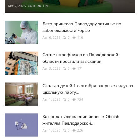
Авг 7, 2026
0
129
Лето принесло Павлодару затишье по
заболеваемости корью
Авг 6, 2026
0
116
Сотне штрафников из Павлодарской
области простили взыскания
Авг 3, 2026
0
171
Сколько детей 1 сентября впервые сядут за
школьную парту...
Авг 1, 2026
0
704
Как подать заявление через e-Otinish
жителям Павлодарской...
Авг 1, 2026
0
226