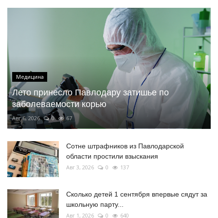
Медицина
Лето принесло Павлодару затишье по
заболеваемости корью
Авг 6, 2026
0
67
Сотне штрафников из Павлодарской
области простили взыскания
Авг 3, 2026
0
137
Сколько детей 1 сентября впервые сядут за
школьную парту...
Авг 1, 2026
0
640