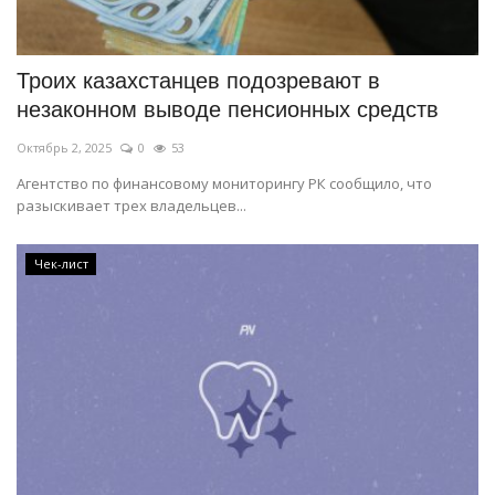
СПОРТ
Троих казахстанцев подозревают в
Чек-лист
незаконном выводе пенсионных средств
Октябрь 2, 2025
0
53
РАЗВЛЕЧЕНИЯ
Агентство по финансовому мониторингу РК сообщило, что
разыскивает трех владельцев...
OFFICIAL
Курултай
Чек-лист
Язык
Қазақша
Русский