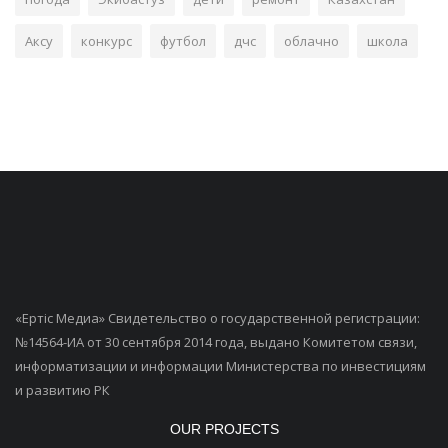
Аксу
конкурс
футбол
дчс
облачно
школа
«Ертiс Медиа» Свидетельство о государственной регистрации:
№14564-ИА от 30 сентября 2014 года, выдано Комитетом связи,
информатизации и информации Министерства по инвестициям
и развитию РК
OUR PROJECTS