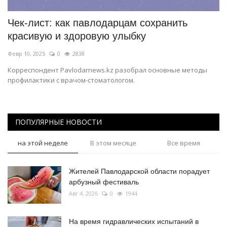
Чек-лист: как павлодарцам сохранить
красивую и здоровую улыбку
Февр 10, 2025
0
2838
Корреспондент Pavlodarnews.kz разобрал основные методы
профилактики с врачом-стоматологом.
ПОПУЛЯРНЫЕ НОВОСТИ
на этой неделе
В этом месяце
Все время
Жителей Павлодарской области порадует
арбузный фестиваль
Авг 4, 2026
0
1944
На время гидравлических испытаний в