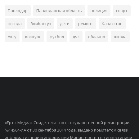
Павлодар
Павлодарская область
полиция
спорт
погода
Экибастуз
дети
ремонт
Казахстан
Аксу
конкурс
футбол
дчс
облачно
школа
«Ертiс Медиа» Свидетельство о государственной регистрации:
№14564-ИА от 30 сентября 2014 года, выдано Комитетом связи,
информатизации и информации Министерства по инвестициям