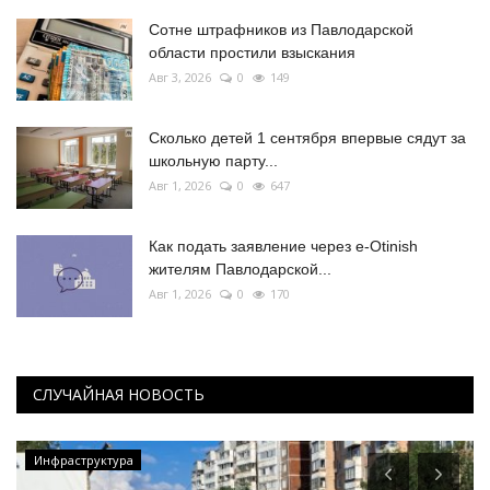
Сотне штрафников из Павлодарской
области простили взыскания
Авг 3, 2026
0
149
Сколько детей 1 сентября впервые сядут за
школьную парту...
Авг 1, 2026
0
647
Как подать заявление через e-Otinish
жителям Павлодарской...
Авг 1, 2026
0
170
СЛУЧАЙНАЯ НОВОСТЬ
Инфраструктура