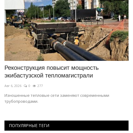
Реконструкция повысит мощность
В
экибастузской тепломагистрали
ш
Авг 6, 2026
0
277
Ав
Изношенные тепловые сети заменяют современными
Си
трубопроводами.
ПОПУЛЯРНЫЕ ТЕГИ