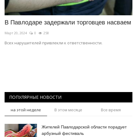
СПОРТ
В Павлодаре задержали торговцев насваем
Чек-лист
Март 20, 2024
0
258
РАЗВЛЕЧЕНИЯ
Всех нарушителей привлекли к ответственности.
OFFICIAL
Курултай
Язык
ПОПУЛЯРНЫЕ НОВОСТИ
Қазақша
Русский
на этой неделе
В этом месяце
Все время
Жителей Павлодарской области порадует
арбузный фестиваль