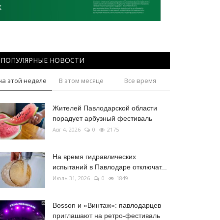
ПОПУЛЯРНЫЕ НОВОСТИ
на этой неделе
В этом месяце
Все время
Жителей Павлодарской области
порадует арбузный фестиваль
Авг 4, 2026
0
2175
На время гидравлических
испытаний в Павлодаре отключат...
Июль 31, 2026
0
1849
Bosson и «Винтаж»: павлодарцев
приглашают на ретро-фестиваль