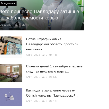
Медицина
Лето принесло Павлодару затишье
по заболеваемости корью
Авг 6, 2026
0
87
Сотне штрафников из
Павлодарской области простили
взыскания
Авг 3, 2026
0
148
Сколько детей 1 сентября впервые
сядут за школьную парту...
Авг 1, 2026
0
642
Как подать заявление через e-
Otinish жителям Павлодарской...
Авг 1, 2026
0
170