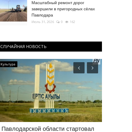
Масштабный ремонт дорог
завершили в пригородных сёлах
Павлодара
Июль 31, 2026
0
162
СЛУЧАЙНАЯ НОВОСТЬ
Культура
РАЗВЛЕЧЕНИЯ
 Павлодарской области стартовал
В Павлода