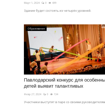
Март 1, 2024
0
699
Здание будет состоять из четырёх уровней.
Образование
Павлодарский конкурс для особенн
детей выявит талантливых
Февр 27, 2024
0
134
Участники выступят в паре со своими руководителям