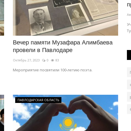
просьбе горожан
п
Авг 5, 2026
0
197
Ав
 три
Вопрос обсудили с участием акима города.
У
Ту
Вечер памяти Музафара Алимбаева
провели в Павлодаре
Октябрь 27, 2023
0
83
Мероприятие посвятили 100-летию поэта.
ПАВЛОДАРСКАЯ ОБЛАСТЬ