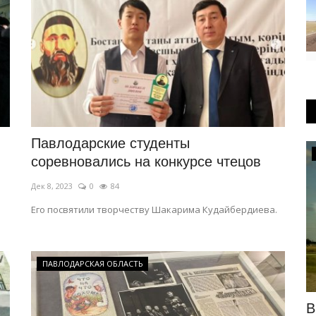
Павлодарские студенты
Развитие
соревновались на конкурсе чтецов
Дек 8, 2023
0
84
Его посвятили творчеству Шакарима Кудайбердиева.
ПАВЛОДАРСКАЯ ОБЛАСТЬ
 земле,
Павлодарский двор благоустроят по
В