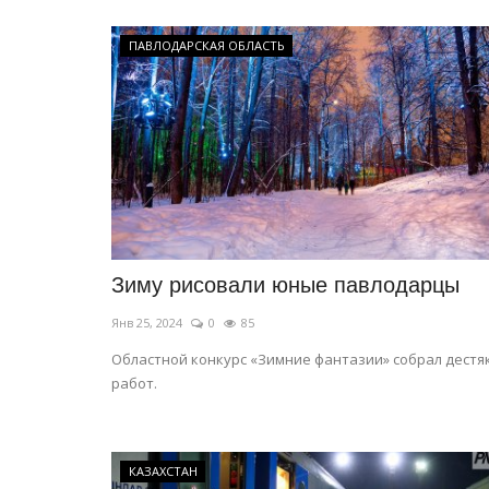
ПАВЛОДАРСКАЯ ОБЛАСТЬ
Зиму рисовали юные павлодарцы
Янв 25, 2024
0
85
Областной конкурс «Зимние фантазии» собрал дестя
работ.
КАЗАХСТАН