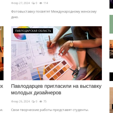
Февр 27, 2024
0
114
Фотовыставку посвятят Международному женскому
дню.
ПАВЛОДАРСКАЯ ОБЛАСТЬ
ых
Павлодарцев пригласили на выставку
молодых дизайнеров
Февр 26, 2024
0
75
и.
Свои творческие работы представят студенты.