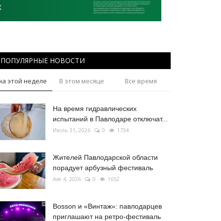
ПОПУЛЯРНЫЕ НОВОСТИ
на этой неделе
В этом месяце
Все время
На время гидравлических
испытаний в Павлодаре отключат...
Июль 31, 2026
0
1734
Жителей Павлодарской области
порадует арбузный фестиваль
Авг 4, 2026
0
1652
Bosson и «Винтаж»: павлодарцев
приглашают на ретро-фестиваль