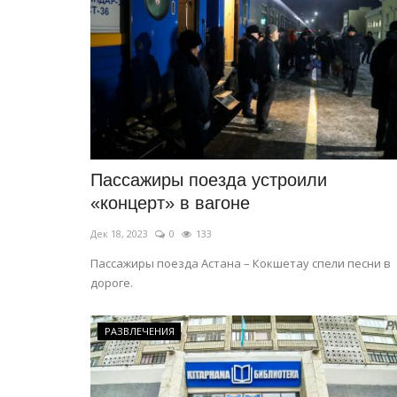
Пассажиры поезда устроили
История одного памятника
«концерт» в вагоне
Дек 18, 2023
0
133
Пассажиры поезда Астана – Кокшетау спели песни в
дороге.
РАЗВЛЕЧЕНИЯ
История одного памятника: на