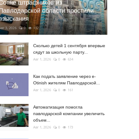
Сотне штрафников из
Павлодарской области простили
взыскания
Авг 3, 2026
0
132
Сколько детей 1 сентября впервые
сядут за школьную парту...
Авг 1, 2026
0
634
Как подать заявление через e-
Otinish жителям Павлодарской...
Авг 1, 2026
0
161
Автоматизация помогла
павлодарской компании увеличить
объем...
Авг 1, 2026
0
173