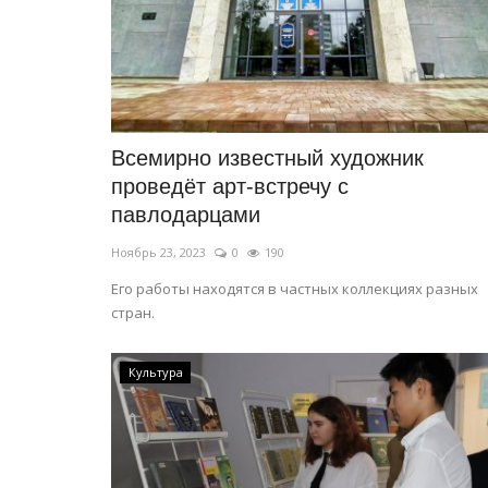
в небе и за горами
Март 29, 2025
0
9314
В павлодарском музее Воинской славы есть
славных экспоната полевой артиллерии.
Всемирно известный художник
проведёт арт-встречу с
павлодарцами
Ноябрь 23, 2023
0
190
Его работы находятся в частных коллекциях разных
стран.
Культура