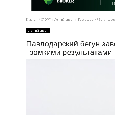
Главная
СПОРТ
Летний спорт
Павлодарский бегун заве
Летний спорт
Павлодарский бегун зав
громкими результатами