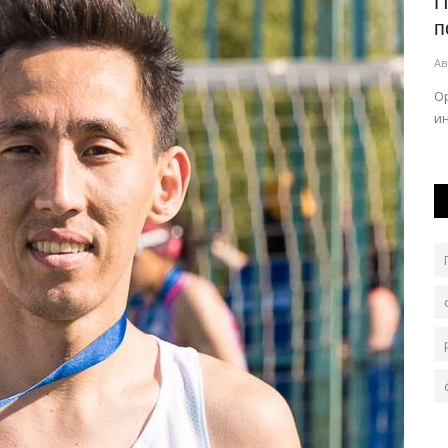
сти
В Павлодаре воспели творческое
П
наследие Абая
п
Авг 7, 2026
0
76
Ав
нду, днём в
Литературно-музыкальное мероприятие «Абай. Ұлы
О
дала үні» организовали в музее «Ertis».
и