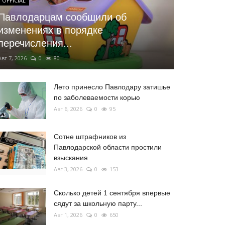
OFFICIAL
Павлодарцам сообщили об
изменениях в порядке
перечисления...
Авг 7, 2026
0
80
Лето принесло Павлодару затишье
по заболеваемости корью
Авг 6, 2026
0
95
Сотне штрафников из
Павлодарской области простили
взыскания
Авг 3, 2026
0
153
Сколько детей 1 сентября впервые
сядут за школьную парту...
Авг 1, 2026
0
650