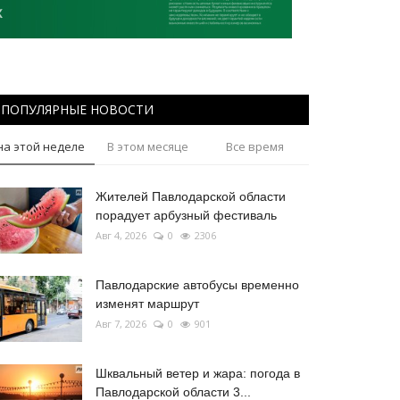
ПОПУЛЯРНЫЕ НОВОСТИ
на этой неделе
В этом месяце
Все время
Жителей Павлодарской области
порадует арбузный фестиваль
Авг 4, 2026
0
2306
Павлодарские автобусы временно
изменят маршрут
Авг 7, 2026
0
901
Шквальный ветер и жара: погода в
Павлодарской области 3...