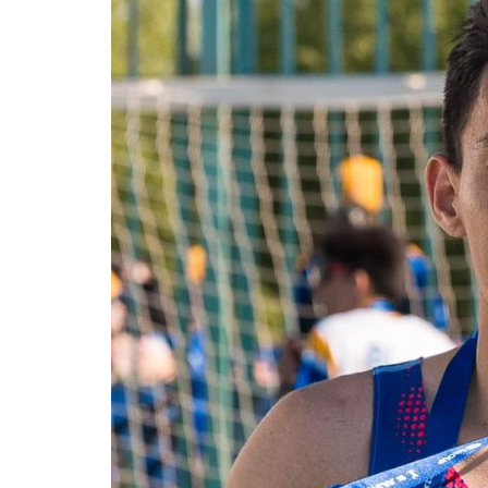
29 июля в Павлодарской обла
будет по-прежнему дождливо
Июль 29, 2026
0
80
Скорость ветра составит 9-14 метров в секу
отдельных районах порывы усилятся...