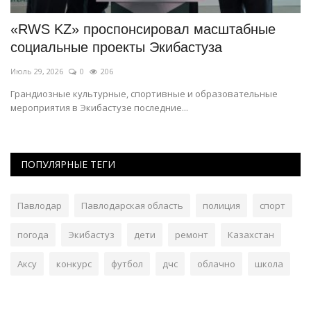
в
«RWS KZ» проспонсировал масштабные
П
социальные проекты Экибастуза
д
Июль 29, 2026
0
206
Ию
Грандиозные культурные, спортивные и образовательные
До
мероприятия в Экибастузе последние...
и 
ПОПУЛЯРНЫЕ ТЕГИ
Павлодар
Павлодарская область
полиция
спорт
погода
Экибастуз
дети
ремонт
Казахстан
Аксу
конкурс
футбол
дчс
облачно
школа