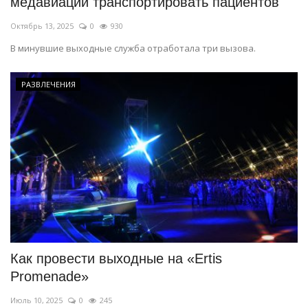
медавиации транспортировать пациентов
Октябрь 13, 2025
0
930
В минувшие выходные служба отработала три вызова.
РАЗВЛЕЧЕНИЯ
Как провести выходные на «Ertis
Promenade»
Июль 10, 2025
0
245