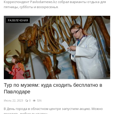
Корреспондент Pavlodarnews.kz собрал варианты отдыха для
пятницы, субботы и воскресенья.
РАЗВЛЕЧЕНИЯ
Тур по музеям: куда сходить бесплатно в
Павлодаре
Июль 22, 2023
0
536
В День города в областном центре запустили акцию. Можно
посетить любую выставку...