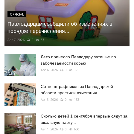
OFFICIAL
Павлодарцам сообщили об изменениях в
порядке перечисления...
Авг 7, 2026
0
83
Лето принесло Павлодару затишье по
заболеваемости корью
Авг 6, 2026
0
97
Сотне штрафников из Павлодарской
области простили взыскания
Авг 3, 2026
0
153
Сколько детей 1 сентября впервые сядут за
школьную парту...
Авг 1, 2026
0
650