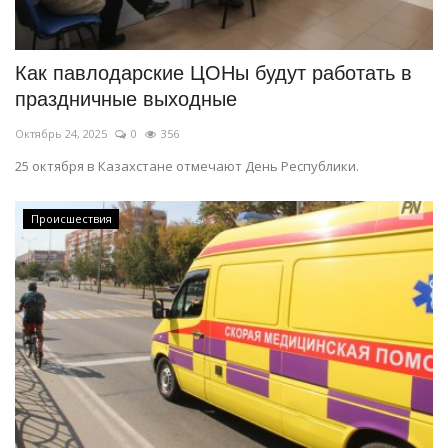
СПОРТ
Как павлодарские ЦОНы будут работать в
Чек-лист
праздничные выходные
Октябрь 24, 2025
0
356
РАЗВЛЕЧЕНИЯ
25 октября в Казахстане отмечают День Республики.
OFFICIAL
Происшествия
Курултай
Язык
Қазақша
Русский