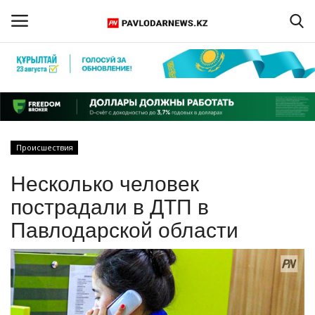
Войти
Регистрация
Главная
Происшествия
Обратная связь
Несколько человек
ПАВЛОДАРСКАЯ ОБЛАСТЬ
пострадали в ДТП в
Павлодарской области
КАЗАХСТАН
МИР
СПЕЦПРОЕКТЫ