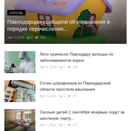
OFFICIAL
Павлодарцам сообщили об изменениях в
порядке перечисления...
Авг 7, 2026
0
144
Лето принесло Павлодару затишье по
заболеваемости корью
Авг 6, 2026
0
118
Сотне штрафников из Павлодарской
области простили взыскания
Авг 3, 2026
0
171
Сколько детей 1 сентября впервые сядут за
школьную парту...
Авг 1, 2026
0
707