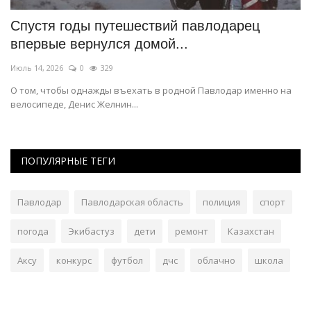
Спустя годы путешествий павлодарец
В
впервые вернулся домой...
п
Июль 14, 2026
0
329
Ию
й.
О том, чтобы однажды въехать в родной Павлодар именно на
Од
велосипеде, Денис Желнин...
ПОПУЛЯРНЫЕ ТЕГИ
Павлодар
Павлодарская область
полиция
спорт
погода
Экибастуз
дети
ремонт
Казахстан
Аксу
конкурс
футбол
дчс
облачно
школа