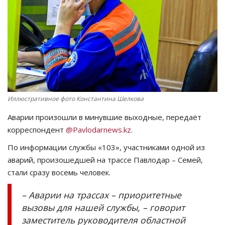
СПОРТ
Чек-лист
РАЗВЛЕЧЕНИЯ
OFFICIAL
Иллюстративное фото Константина Шелкова
Аварии произошли в минувшие выходные, передаёт
Курултай
корреспондент
@Pavlodarnews.kz
.
Язык
По информации службы «103», участниками одной из
аварий, произошедшей на трассе Павлодар – Семей,
Қазақша
Русский
стали сразу восемь человек.
– Аварии на трассах – приоритетные
вызовы для нашей службы, – говорит
заместитель руководителя областной