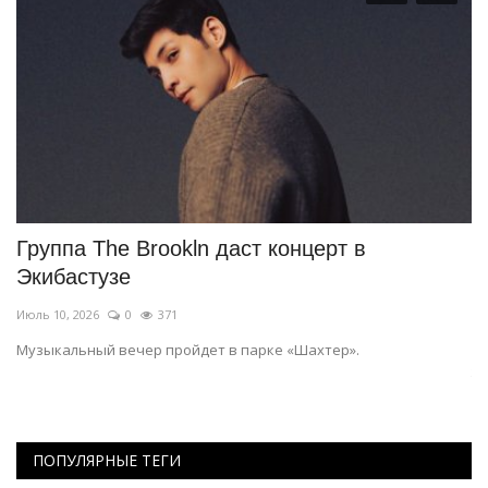
Группа The Brookln даст концерт в
П
Экибастузе
д
Июль 10, 2026
0
371
Ма
Музыкальный вечер пройдет в парке «Шахтер».
Ка
жи
ПОПУЛЯРНЫЕ ТЕГИ