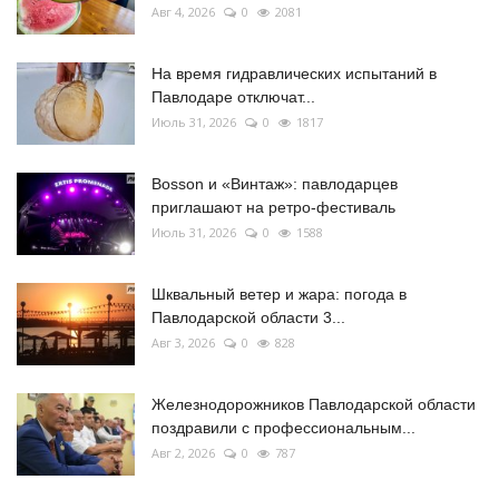
Авг 4, 2026
0
2081
На время гидравлических испытаний в
Павлодаре отключат...
Июль 31, 2026
0
1817
Bosson и «Винтаж»: павлодарцев
приглашают на ретро-фестиваль
Июль 31, 2026
0
1588
Шквальный ветер и жара: погода в
Павлодарской области 3...
Авг 3, 2026
0
828
Железнодорожников Павлодарской области
поздравили с профессиональным...
Авг 2, 2026
0
787