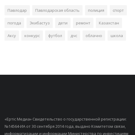
Павлодар
Павлодарская область
полиция
спорт
погода
Экибастуз
дети
ремонт
Казахстан
Аксу
конкурс
футбол
дчс
облачно
школа
«Ертiс Медиа» Свидетельство о государственной регистрации:
№14564-ИА от 30 сентября 2014 года, выдано Комитетом связи,
информатизации и информации Министерства по инвестициям