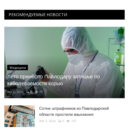
РЕКОМЕНДУЕМЫЕ НОВОСТИ
Медицина
Лето принесло Павлодару затишье по
заболеваемости корью
Авг 6, 2026
0
79
Сотне штрафников из Павлодарской
области простили взыскания
Авг 3, 2026
0
147