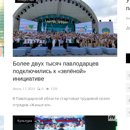
страна
В ряде домов Павлодара на сутки
У
отключат воду
п
Авг 5, 2026
0
103
Ию
В городе заменяют участок водопровода.
До
Более двух тысяч павлодарцев
подключились к «зелёной»
инициативе
Июль 17, 2025
0
1729
В Павлодарской области стартовал трудовой сезон
отрядов «Жасыл ел».
Культура