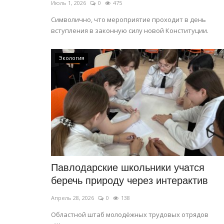
Июль 1, 2026
0
475
Символично, что мероприятие проходит в день
вступления в законную силу новой Конституции.
Экология
Павлодарские школьники учатся
беречь природу через интерактив
Апрель 28, 2026
0
138
Областной штаб молодёжных трудовых отрядов