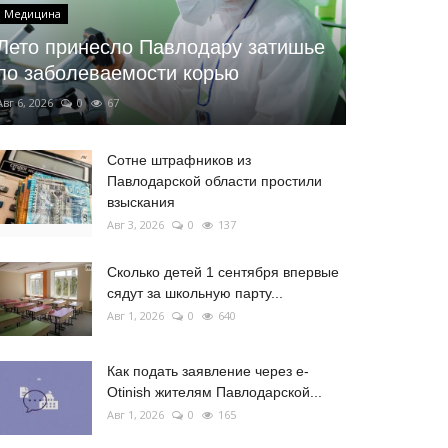
Медицина
Лето принесло Павлодару затишье
по заболеваемости корью
Авг 6, 2026
0
67
Сотне штрафников из
Павлодарской области простили
взыскания
Авг 3, 2026
0
137
Сколько детей 1 сентября впервые
сядут за школьную парту...
Авг 1, 2026
0
640
Как подать заявление через e-
Otinish жителям Павлодарской...
Авг 1, 2026
0
165