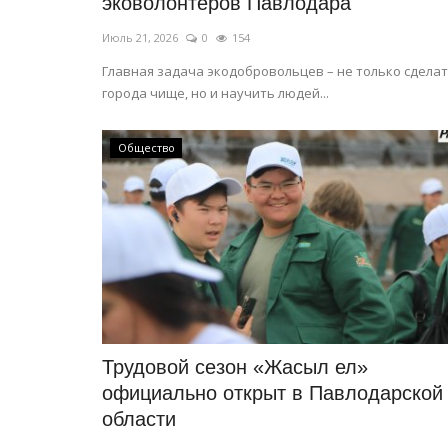
эковолонтеров Павлодара
Июль 21, 2026
0
154
Главная задача экодобровольцев – не только сдела
города чище, но и научить людей...
Общество
Трудовой сезон «Жасыл ел»
официально открыт в Павлодарской
области