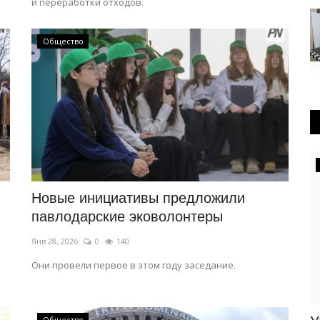
и переработки отходов.
Общество
OFFICIAL
Новые инициативы предложили
павлодарские эковолонтеры
Янв 28, 2026
0
140
Они провели первое в этом году заседание.
Общество