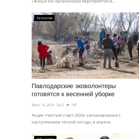
«Жасыл ел» организовал мероприятие в...
Экология
История одного путешествия
Павлодарские эковолонтеры
готовятся к весенней уборке
Март 16, 2026
0
108
Акция «Чистый старт-2026» запланирована с
наступлением тёплой погоды, в апреле.
Общество