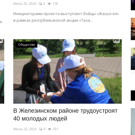
Июль 20, 2026
0
118
Инициаторами проекта выступают бойцы «Жасыл ел»
в рамках республиканской акции «Таза...
ть
Общество
В Железинском районе трудоустроят
40 молодых людей
Июнь 22, 2026
0
101