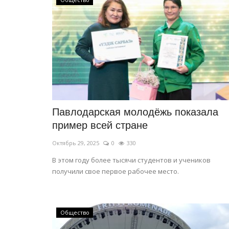
История одного путешествия: 
голубой глазури, золота...
Янв 2, 2026
1
2661
Узбекистан - сердце Центральной Азии.
Павлодарская молодёжь показала
пример всей стране
Октябрь 29, 2025
0
330
В этом году более тысячи студентов и учеников
получили свое первое рабочее место.
Общество