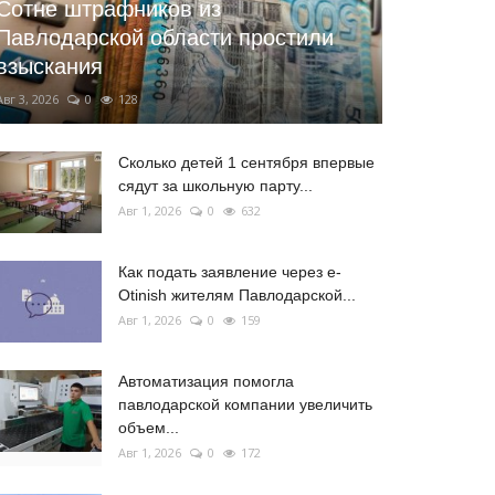
Сотне штрафников из
Павлодарской области простили
взыскания
Авг 3, 2026
0
128
Сколько детей 1 сентября впервые
сядут за школьную парту...
Авг 1, 2026
0
632
Как подать заявление через e-
Otinish жителям Павлодарской...
Авг 1, 2026
0
159
Автоматизация помогла
павлодарской компании увеличить
объем...
Авг 1, 2026
0
172