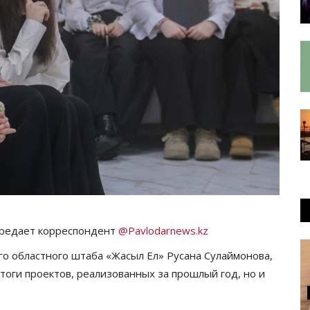
передает корреспондент
@Pavlodarnews.kz
о областного штаба «Жасыл Ел» Русана Сулаймонова,
итоги проектов, реализованных за прошлый год, но и