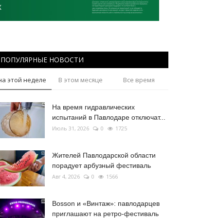
ПОПУЛЯРНЫЕ НОВОСТИ
на этой неделе
В этом месяце
Все время
На время гидравлических
испытаний в Павлодаре отключат...
Июль 31, 2026
0
1725
Жителей Павлодарской области
порадует арбузный фестиваль
Авг 4, 2026
0
1566
Bosson и «Винтаж»: павлодарцев
приглашают на ретро-фестиваль