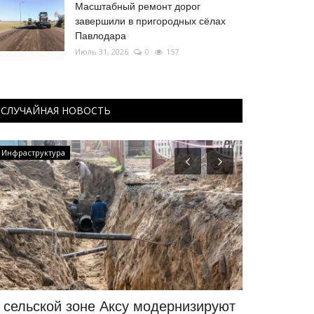
Масштабный ремонт дорог
завершили в пригородных сёлах
Павлодара
Июль 31, 2026
0
157
СЛУЧАЙНАЯ НОВОСТЬ
Инфраструктура
Происшествия
 сельской зоне Аксу модернизируют
Следовате