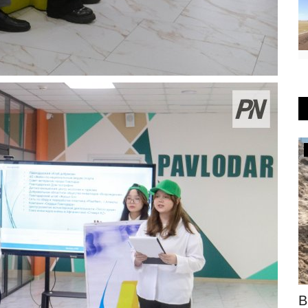
Общество
е
Как в Экибастузе помогают
В