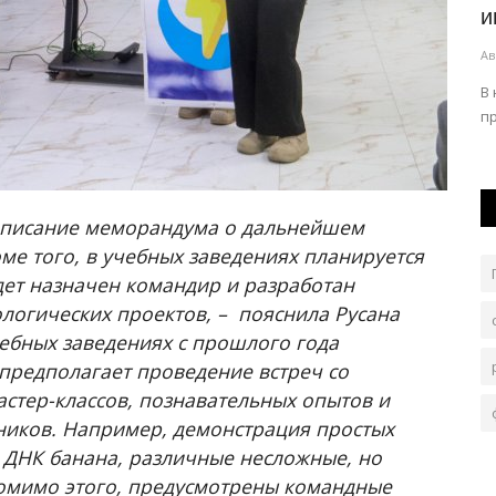
школьникам подготовиться к 1...
и
Авг 5, 2026
0
73
Ав
рному
Горожан попросили поучаствовать в
В
благотворительной акции.
п
одписание меморандума о дальнейшем
ме того, в учебных заведениях планируется
дет назначен командир и разработан
логических проектов, – пояснила Русана
чебных заведениях с прошлого года
н предполагает проведение встреч со
стер-классов, познавательных опытов и
иков. Например, демонстрация простых
к ДНК банана, различные несложные, но
омимо этого, предусмотрены командные