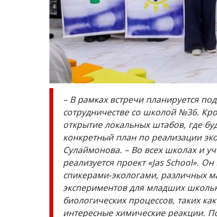
собрал малышей-фигуристов
Янв 28, 2026
0
789
Стартовало областное первенство по фигу
катанию.
– В рамках встречи планируется п
сотрудничестве со школой №36. Кро
открытие локальных штабов, где бу
конкретный план по реализации эко
Сулаймонова. – Во всех школах и у
реализуется проект «Jas School». О
спикерами-экологами, различных ма
экспериментов для младших школьн
биологических процессов, таких ка
интересные химические реакции. П