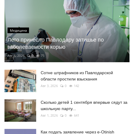
Медицина
Лето принесло Павлодару затишье по
заболеваемости корью
Авг 6, 2026
0
75
Сотне штрафников из Павлодарской
области простили взыскания
Авг 3, 2026
0
142
Сколько детей 1 сентября впервые сядут за
школьную парту...
Авг 1, 2026
0
641
Как подать заявление через e-Otinish