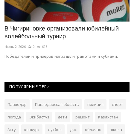
В Чигириновке организовали юбилейный
С
волейбольный турнир
ч
Июнь 2, 2026
0
625
Ма
Победителей и призёров наградили грамотами и кубками.
Ин
«К
ПОПУЛЯРНЫЕ ТЕГИ
Павлодар
Павлодарская область
полиция
спорт
погода
Экибастуз
дети
ремонт
Казахстан
Аксу
конкурс
футбол
дчс
облачно
школа