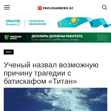
Войти
Регистрация
Главная
МИР
Обратная связь
Ученый назвал возможную
ПАВЛОДАРСКАЯ ОБЛАСТЬ
причину трагедии с
батискафом «Титан»
КАЗАХСТАН
МИР
СПЕЦПРОЕКТЫ