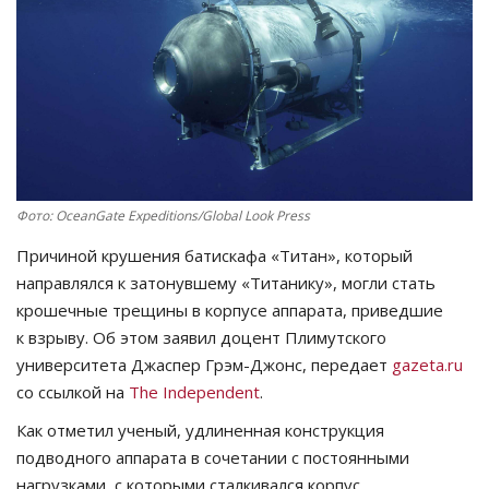
СПОРТ
Чек-лист
РАЗВЛЕЧЕНИЯ
OFFICIAL
Фото: OceanGate Expeditions/Global Look Press
Причиной крушения батискафа «Титан», который
Курултай
направлялся к затонувшему «Титанику», могли стать
крошечные трещины в корпусе аппарата, приведшие
Язык
к взрыву. Об этом заявил доцент Плимутского
Қазақша
Русский
университета Джаспер Грэм-Джонс, передает
gazeta.ru
со ссылкой на
The Independent
.
Как отметил ученый, удлиненная конструкция
подводного аппарата в сочетании с постоянными
нагрузками, с которыми сталкивался корпус