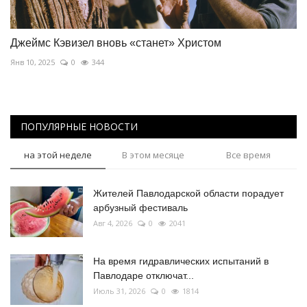
Джеймс Кэвизел вновь «станет» Христом
Янв 10, 2025
0
344
ПОПУЛЯРНЫЕ НОВОСТИ
на этой неделе
В этом месяце
Все время
Жителей Павлодарской области порадует
арбузный фестиваль
Авг 4, 2026
0
2041
На время гидравлических испытаний в
Павлодаре отключат...
Июль 31, 2026
0
1814